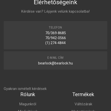
Elérhetőségeink
Kérdése van? Lépjenk velünk kapcsolatba!
TELEFON
70/369-8685
70/942-0566
(1) 274-4844
E-MAIL CÍM
bearlock@bearlock.hu
Gyakran ismételt kérdések
Rólunk
Termékek
Magunkról
Váltózárak