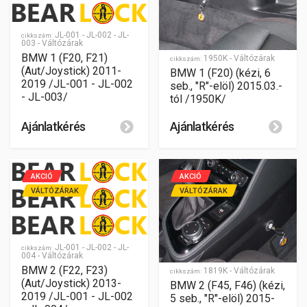
JL-001 - JL-002 - JL-
cikkszám:
003 - Váltózárak
BMW 1 (F20, F21)
1950K - Váltózárak
cikkszám:
(Aut/Joystick) 2011-
BMW 1 (F20) (kézi, 6
2019 /JL-001 - JL-002
seb., "R"-elöl) 2015.03.-
- JL-003/
tól /1950K/
Ajánlatkérés
Ajánlatkérés
AKCIÓ
AKCIÓ
VÁLTÓZÁRAK
VÁLTÓZÁRAK
JL-001 - JL-002 - JL-
cikkszám:
004 - Váltózárak
BMW 2 (F22, F23)
1819K - Váltózárak
cikkszám:
(Aut/Joystick) 2013-
BMW 2 (F45, F46) (kézi,
2019 /JL-001 - JL-002
5 seb., "R"-elöl) 2015-