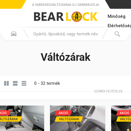
A SEBESSÉGVÁLTÓZÁRAK ÚJ GENERÁCIÓJA
Minőség
Elérhetősé
Váltózárak
0 - 32 termék
SZŰRÉSI FELTÉTELEK
KCIÓ
AKCIÓ
AKCIÓ
ÁLTÓZÁRAK
VÁLTÓZÁRAK
VÁLTÓ