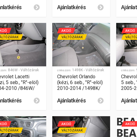
ánlatkérés
Ajánlatkérés
Ajánla
KCIÓ
AKCIÓ
AKCIÓ
ÁLTÓZÁRAK
VÁLTÓZÁRAK
VÁLTÓ
846W - Váltózárak
1498K - Váltózárak
szám:
cikkszám:
cikkszám:
vrolet Lacetti
Chevrolet Orlando
Chevrol
zi, 5 seb., "R"-elöl)
(kézi, 6 seb., "R"-elöl)
5 seb., 
04-2010 /846W/
2010-2014 /1498K/
2005-2
ánlatkérés
Ajánlatkérés
Ajánla
KCIÓ
AKCIÓ
AKCIÓ
ÁLTÓZÁRAK
VÁLTÓZÁRAK