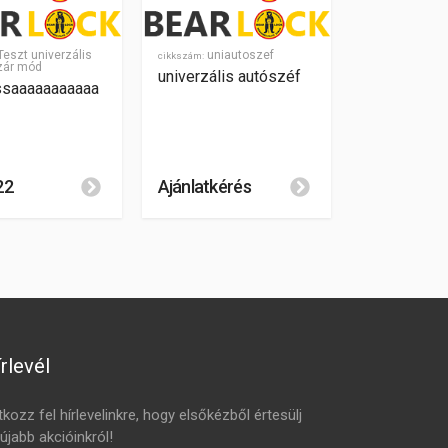
eszt univerzális
uniautoszef
cikkszám:
zár mód
univerzális autószéf
ssaaaaaaaaaaa
22
Ajánlatkérés
rlevél
tkozz fel hírlevelinkre, hogy elsőkézből értesülj
újabb akcióinkról!