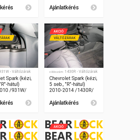
tkérés
Ajánlatkérés
AKCIÓ
ZÁRAK
VÁLTÓZÁRAK
931W - Váltózárak
1430R - Váltózárak
cikkszám:
et Spark (kézi,
Chevrolet Spark (kézi,
"R"-hátul)
5 seb., "R"-hátul)
010 /931W/
2010-2014 /1430R/
tkérés
Ajánlatkérés
AKCIÓ