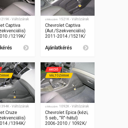
219K - Váltózárak
1521K - Váltózárak
cikkszám:
et Captiva
Chevrolet Captiva
zekvenciális)
(Aut./Szekvenciális)
010 /1219K/
2011-2014 /1521K/
tkérés
Ajánlatkérés
AKCIÓ
ZÁRAK
VÁLTÓZÁRAK
394K - Váltózárak
1092K - Váltózárak
cikkszám:
let Cruze
Chevrolet Epica (kézi,
zekvenciális)
5 seb., "R"-hátul)
014 /1394K/
2006-2010 / 1092K/