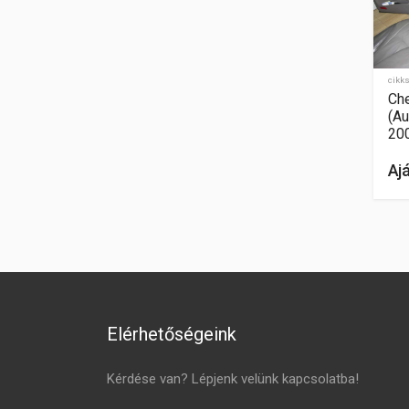
cikk
Che
(Au
20
Aj
Elérhetőségeink
Kérdése van? Lépjenk velünk kapcsolatba!