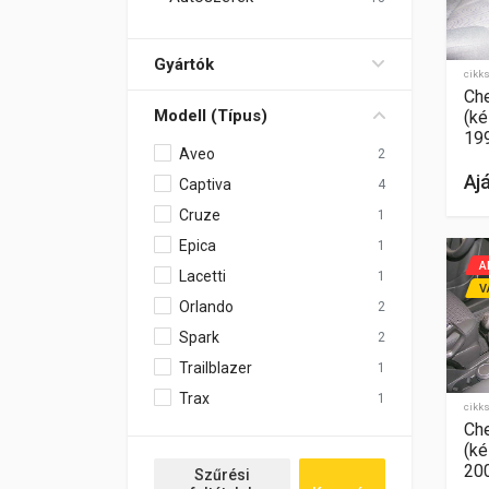
Gyártók
cikk
Che
Modell (Típus)
(ké
19
Aveo
2
Aj
Captiva
4
Cruze
1
Epica
1
A
Lacetti
1
V
Orlando
2
Spark
2
Trailblazer
1
Trax
1
cikk
Che
(ké
20
Szűrési