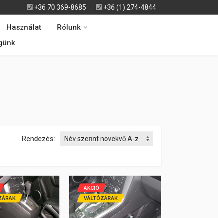
+36 70 369-8685
+36 (1) 274-4844
Használat
Rólunk
günk
Rendezés:
AKCIÓ
ZÁRAK
VÁLTÓZÁRAK