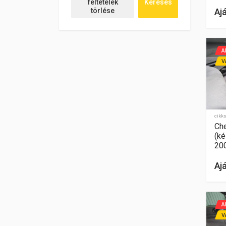
feltételek
Keresés
törlése
Aj
A
V
cikk
Che
(ké
20
Aj
A
V