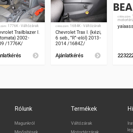
T
cikkszám:
motortér
yaíaas
1776K - Váltózárak
1684K - Váltózárak
szám:
cikkszám:
vrolet Trailblazer I.
Chevrolet Trax I. (kézi,
tomata) 2002-
6 seb., "R"-elöl) 2013-
09 /1776K/
2014 /1684Z/
ánlatkérés
Ajánlatkérés
22322
Rólunk
Termékek
Hí
Magunkról
Váltózárak
Ira
leg
Minősítések
Motortérzárak