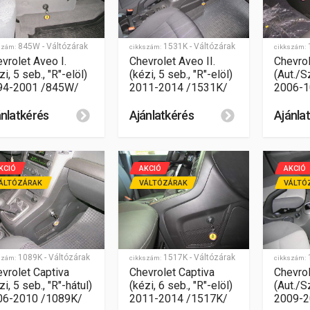
845W - Váltózárak
1531K - Váltózárak
1
szám:
cikkszám:
cikkszám:
vrolet Aveo I.
Chevrolet Aveo II.
Chevrol
zi, 5 seb., "R"-elöl)
(kézi, 5 seb., "R"-elöl)
(Aut./S
94-2001 /845W/
2011-2014 /1531K/
2006-1
ánlatkérés
Ajánlatkérés
Ajánla
KCIÓ
AKCIÓ
AKCIÓ
ÁLTÓZÁRAK
VÁLTÓZÁRAK
VÁLTÓ
1089K - Váltózárak
1517K - Váltózárak
1
szám:
cikkszám:
cikkszám:
vrolet Captiva
Chevrolet Captiva
Chevro
zi, 5 seb., "R"-hátul)
(kézi, 6 seb., "R"-elöl)
(Aut./S
06-2010 /1089K/
2011-2014 /1517K/
2009-2