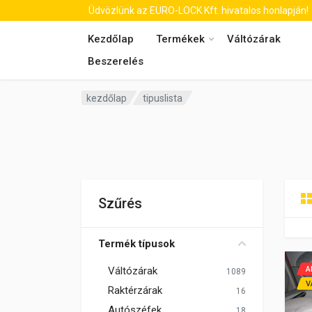
Üdvözlünk az EURO-LOCK Kft. hivatalos honlapján!
Kezdőlap
Termékek
Váltózárak
Beszerelés
kezdőlap
tipuslista
Szűrés
Termék típusok
Váltózárak
A
1089
V
Raktérzárak
16
Autószéfek
18