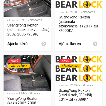
2090K - Váltózárak
cikkszám:
SSangYong Rexton
939K - Váltózárak
cikkszám:
(automata
SsangYong Rexton
szekvenciális) 2017-től
(automata/szekvenciális)
/2090K/
2002-2006 /939K/
Ajánlatkérés
Ajánlatkérés
AKCIÓ
AKCIÓ
VÁLTÓZÁRAK
VÁLTÓZÁRAK
2089K - Váltózárak
cikkszám:
SsangYong Rexton
934K - Váltózárak
cikkszám:
(kézi 6 seb, "R" elöl)
SsangYong Rexton
2017-től /2089K/
(kézi) 2002-2006