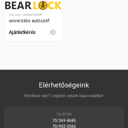
uniautoszef
cikkszám:
univerzális autószéf
Ajánlatkérés
Elérhetőségeink
Kérdése van? Lépjenk velünk kapcsolatba!
TELEFON
70/369-8685
70/942-0566