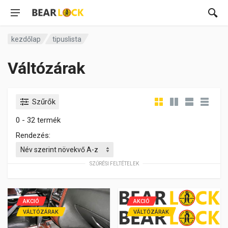
kezdőlap
tipuslista
Váltózárak
Szűrők
0 - 32 termék
Rendezés:
SZŰRÉSI FELTÉTELEK
AKCIÓ
AKCIÓ
VÁLTÓZÁRAK
VÁLTÓZÁRAK