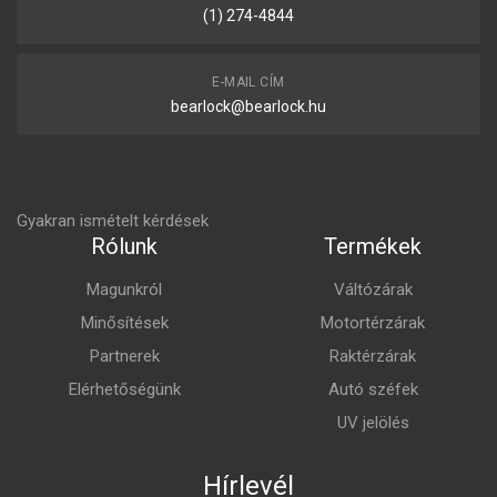
(1) 274-4844
E-MAIL CÍM
bearlock@bearlock.hu
Gyakran ismételt kérdések
Rólunk
Termékek
Magunkról
Váltózárak
Minősítések
Motortérzárak
Partnerek
Raktérzárak
Elérhetőségünk
Autó széfek
UV jelölés
Hírlevél