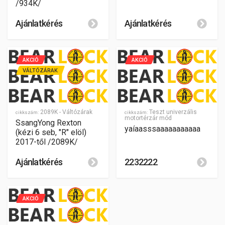
/934K/
Ajánlatkérés
Ajánlatkérés
AKCIÓ
AKCIÓ
VÁLTÓZÁRAK
2089K - Váltózárak
Teszt univerzális
cikkszám:
cikkszám:
motortérzár mód
SsangYong Rexton
yaíaasssaaaaaaaaaaa
(kézi 6 seb, "R" elöl)
2017-től /2089K/
Ajánlatkérés
2232222
AKCIÓ