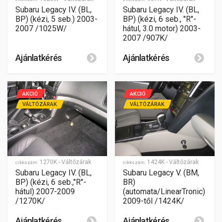
Subaru Legacy IV. (BL,
Subaru Legacy IV. (BL,
BP) (kézi, 5 seb.) 2003-
BP) (kézi, 6 seb., "R"-
2007 /1025W/
hátul, 3.0 motor) 2003-
2007 /907K/
Ajánlatkérés
Ajánlatkérés
AKCIÓ
AKCIÓ
VÁLTÓZÁRAK
VÁLTÓZÁRAK
1270K - Váltózárak
1424K - Váltózárak
cikkszám:
cikkszám:
Subaru Legacy IV. (BL,
Subaru Legacy V. (BM,
BP) (kézi, 6 seb.,"R"-
BR)
hátul) 2007-2009
(automata/LinearTronic)
/1270K/
2009-től /1424K/
Ajánlatkérés
Ajánlatkérés