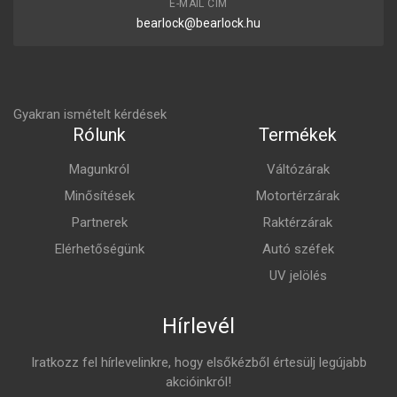
E-MAIL CÍM
bearlock@bearlock.hu
Gyakran ismételt kérdések
Rólunk
Termékek
Magunkról
Váltózárak
Minősítések
Motortérzárak
Partnerek
Raktérzárak
Elérhetőségünk
Autó széfek
UV jelölés
Hírlevél
Iratkozz fel hírlevelinkre, hogy elsőkézből értesülj legújabb
akcióinkról!