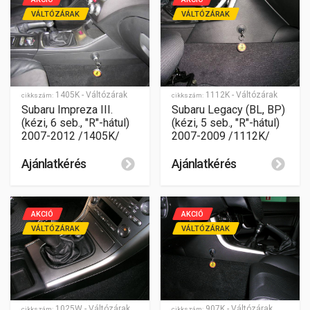
VÁLTÓZÁRAK
VÁLTÓZÁRAK
1405K - Váltózárak
1112K - Váltózárak
cikkszám:
cikkszám:
Subaru Impreza III.
Subaru Legacy (BL, BP)
(kézi, 6 seb., "R"-hátul)
(kézi, 5 seb., "R"-hátul)
2007-2012 /1405K/
2007-2009 /1112K/
Ajánlatkérés
Ajánlatkérés
AKCIÓ
AKCIÓ
VÁLTÓZÁRAK
VÁLTÓZÁRAK
1025W - Váltózárak
907K - Váltózárak
cikkszám:
cikkszám: