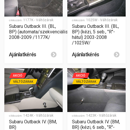
1177K - Váltózárak
1025W - Váltózárak
cikkszám:
cikkszám:
Subaru Outback III. (BL,
Subaru Outback III. (BL,
BP) (automata/szekvenciális)
BP) (kézi, 5 seb., "R"-
2008-2009 /1177K/
hátul) 2003-2008
/1025W/
Ajánlatkérés
Ajánlatkérés
AKCIÓ
AKCIÓ
VÁLTÓZÁRAK
VÁLTÓZÁRAK
1424K - Váltózárak
1423K - Váltózárak
cikkszám:
cikkszám:
Subaru Outback IV. (BM,
Subaru Outback IV. (BM,
BR)
BR) (kézi, 6 seb., "R"-