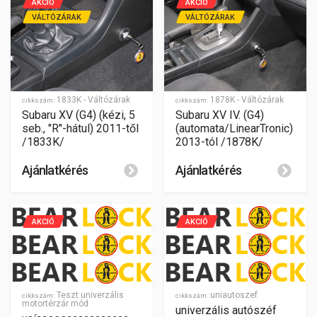
AKCIÓ
AKCIÓ
VÁLTÓZÁRAK
VÁLTÓZÁRAK
1833K - Váltózárak
1878K - Váltózárak
cikkszám:
cikkszám:
Subaru XV (G4) (kézi, 5
Subaru XV IV. (G4)
seb., "R"-hátul) 2011-től
(automata/LinearTronic)
/1833K/
2013-tól /1878K/
Ajánlatkérés
Ajánlatkérés
AKCIÓ
AKCIÓ
Teszt univerzális
uniautoszef
cikkszám:
cikkszám:
motortérzár mód
univerzális autószéf