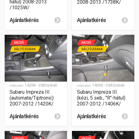
hátul) 2008-2013
2008-2013 /1738K/
/1025W/
Ajánlatkérés
Ajánlatkérés
AKCIÓ
AKCIÓ
VÁLTÓZÁRAK
VÁLTÓZÁRAK
1420K - Váltózárak
1406K - Váltózárak
cikkszám:
cikkszám:
Subaru Impreza III .
Subaru Impreza III.
(automata/Tiptronic)
(kézi, 5 seb., "R"-hátul)
2007-2012 /1420K/
2007-2012 /1406K/
Ajánlatkérés
Ajánlatkérés
AKCIÓ
AKCIÓ