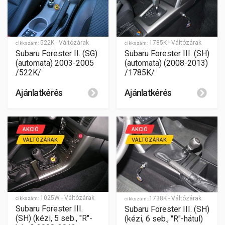
522K - Váltózárak
1785K - Váltózárak
cikkszám:
cikkszám:
Subaru Forester II. (SG)
Subaru Forester III. (SH)
(automata) 2003-2005
(automata) (2008-2013)
/522K/
/1785K/
Ajánlatkérés
Ajánlatkérés
AKCIÓ
AKCIÓ
VÁLTÓZÁRAK
VÁLTÓZÁRAK
1025W - Váltózárak
1738K - Váltózárak
cikkszám:
cikkszám:
Subaru Forester III.
Subaru Forester III. (SH)
(SH) (kézi, 5 seb., "R"-
(kézi, 6 seb., "R"-hátul)