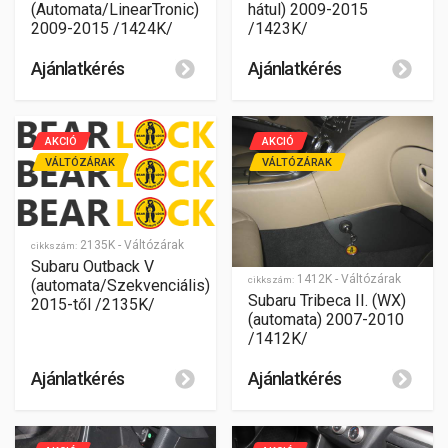
(Automata/LinearTronic)
hátul) 2009-2015
2009-2015 /1424K/
/1423K/
Ajánlatkérés
Ajánlatkérés
AKCIÓ
AKCIÓ
VÁLTÓZÁRAK
VÁLTÓZÁRAK
2135K - Váltózárak
cikkszám:
Subaru Outback V
1412K - Váltózárak
cikkszám:
(automata/Szekvenciális)
Subaru Tribeca II. (WX)
2015-től /2135K/
(automata) 2007-2010
/1412K/
Ajánlatkérés
Ajánlatkérés