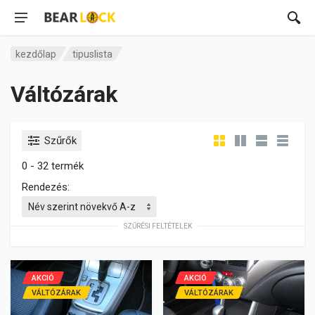
kezdőlap
tipuslista
Váltózárak
Szűrők
0 - 32 termék
Rendezés:
SZŰRÉSI FELTÉTELEK
AKCIÓ
AKCIÓ
VÁLTÓZÁRAK
VÁLTÓZÁRAK