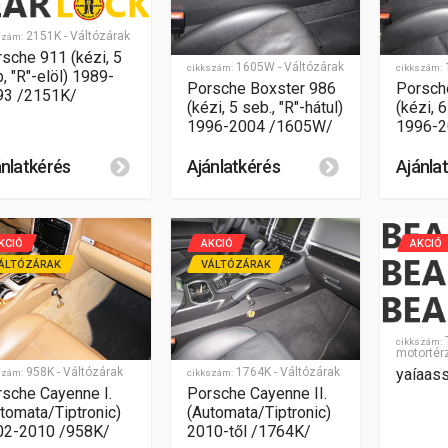
2151K - Váltózárak
szám:
sche 911 (kézi, 5
1605W - Váltózárak
cikkszám:
cikkszám:
, "R"-elöl) 1989-
Porsche Boxster 986
Porsch
93 /2151K/
(kézi, 5 seb., "R"-hátul)
(kézi, 6
1996-2004 /1605W/
1996-2
ánlatkérés
Ajánlatkérés
Ajánla
KCIÓ
AKCIÓ
AKCIÓ
ÁLTÓZÁRAK
VÁLTÓZÁRAK
T
cikkszám:
motortér
yaíaas
958K - Váltózárak
1764K - Váltózárak
szám:
cikkszám:
sche Cayenne I.
Porsche Cayenne II.
tomata/Tiptronic)
(Automata/Tiptronic)
02-2010 /958K/
2010-től /1764K/