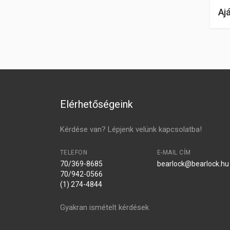
Aj
Elérhetőségeink
Kérdése van? Lépjenk velünk kapcsolatba!
TELEFON
E-MAIL CÍM
70/369-8685
bearlock@bearlock.hu
70/942-0566
(1) 274-4844
Gyakran ismételt kérdések