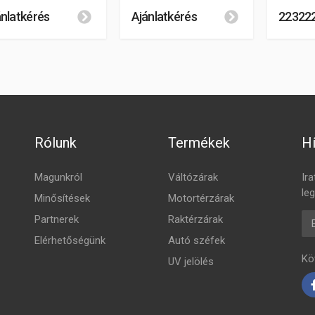
ánlatkérés
Ajánlatkérés
22322
Rólunk
Termékek
Hí
Magunkról
Váltózárak
Ira
leg
Minősítések
Motortérzárak
E-
Partnerek
Raktérzárak
Elérhetőségünk
Autó széfek
Kö
UV jelölés