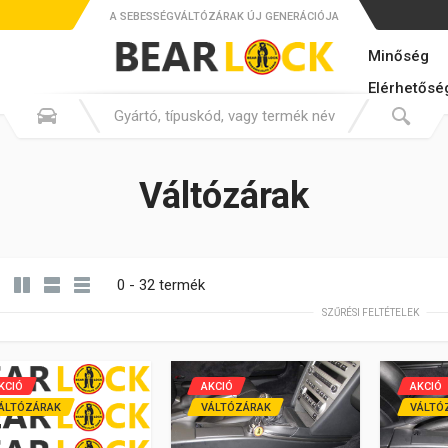
A SEBESSÉGVÁLTÓZÁRAK ÚJ GENERÁCIÓJA
Minőség
Elérhetősé
Váltózárak
0 - 32 termék
SZŰRÉSI FELTÉTELEK
KCIÓ
AKCIÓ
AKCIÓ
ÁLTÓZÁRAK
VÁLTÓZÁRAK
VÁLTÓ