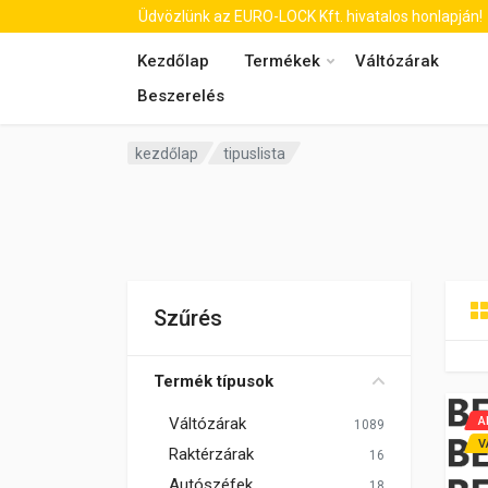
Üdvözlünk az EURO-LOCK Kft. hivatalos honlapján!
Kezdőlap
Termékek
Váltózárak
Beszerelés
kezdőlap
tipuslista
Szűrés
Termék típusok
Váltózárak
A
1089
V
Raktérzárak
16
Autószéfek
18