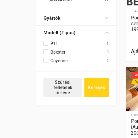
cikk
Por
Gyártók
seb
19
Modell (Típus)
911
1
Aj
Boxster
3
Cayenne
2
A
V
Szűrési
feltételek
Keresés
törlése
cikk
Por
(Au
20