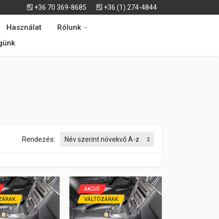
+36 70 369-8685
+36 (1) 274-4844
Használat
Rólunk
günk
Rendezés:
AKCIÓ
ZÁRAK
VÁLTÓZÁRAK