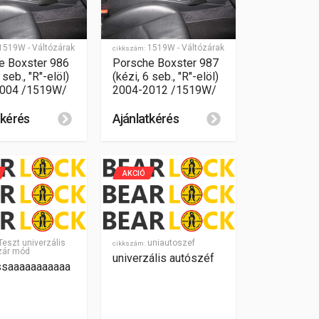
1519W - Váltózárak
1519W - Váltózárak
cikkszám:
e Boxster 986
Porsche Boxster 987
 seb., "R"-elöl)
(kézi, 6 seb., "R"-elöl)
004 /1519W/
2004-2012 /1519W/
tkérés
Ajánlatkérés
AKCIÓ
eszt univerzális
uniautoszef
cikkszám:
zár mód
univerzális autószéf
ssaaaaaaaaaaa