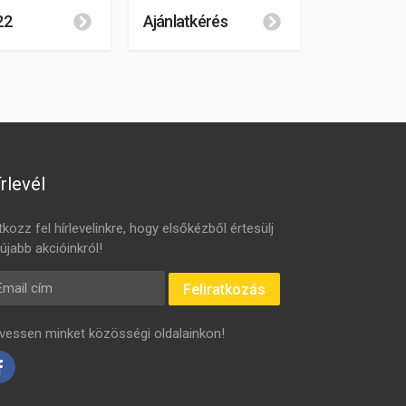
22
Ajánlatkérés
rlevél
tkozz fel hírlevelinkre, hogy elsőkézből értesülj
újabb akcióinkról!
mail cím
Feliratkozás
vessen minket közösségi oldalainkon!