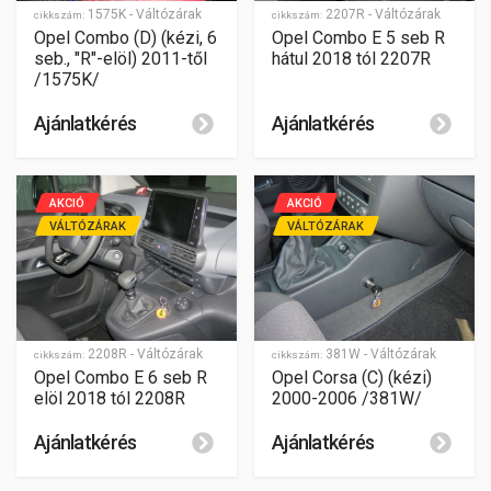
1575K - Váltózárak
2207R - Váltózárak
cikkszám:
cikkszám:
Opel Combo (D) (kézi, 6
Opel Combo E 5 seb R
seb., "R"-elöl) 2011-től
hátul 2018 tól 2207R
/1575K/
Ajánlatkérés
Ajánlatkérés
AKCIÓ
AKCIÓ
VÁLTÓZÁRAK
VÁLTÓZÁRAK
2208R - Váltózárak
381W - Váltózárak
cikkszám:
cikkszám:
Opel Combo E 6 seb R
Opel Corsa (C) (kézi)
elöl 2018 tól 2208R
2000-2006 /381W/
Ajánlatkérés
Ajánlatkérés