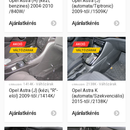
Opel Astra (J)
Opel Astra (H) (kézi,
(automata/Tiptronic)
benzines) 2004-2010
2009-től /1509K/
/840W/
Ajánlatkérés
Ajánlatkérés
AKCIÓ
AKCIÓ
VÁLTÓZÁRAK
VÁLTÓZÁRAK
1414K - Váltózárak
2138K - Váltózárak
cikkszám:
cikkszám:
Opel Astra (J) (kézi, "R"-
Opel Astra K
elöl) 2009-től /1414K/
(automata/Szekvenciális)
2015-től /2138K/
Ajánlatkérés
Ajánlatkérés