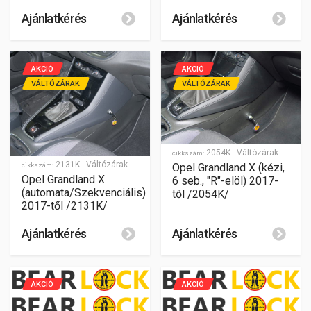
Ajánlatkérés
Ajánlatkérés
AKCIÓ
AKCIÓ
VÁLTÓZÁRAK
VÁLTÓZÁRAK
2054K - Váltózárak
cikkszám:
2131K - Váltózárak
cikkszám:
Opel Grandland X (kézi,
Opel Grandland X
6 seb., "R"-elöl) 2017-
(automata/Szekvenciális)
től /2054K/
2017-től /2131K/
Ajánlatkérés
Ajánlatkérés
AKCIÓ
AKCIÓ