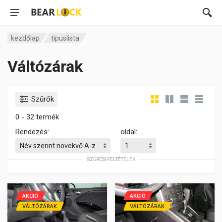
kezdőlap
tipuslista
Váltózárak
Szűrők
0 - 32 termék
Rendezés:
oldal:
SZŰRÉSI FELTÉTELEK
AKCIÓ
AKCIÓ
VÁLTÓZÁRAK
VÁLTÓZÁRAK