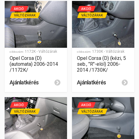
AKCIÓ
AKCIÓ
VÁLTÓZÁRAK
VÁLTÓZÁRAK
1172K - Váltózárak
1730K - Váltózárak
cikkszám:
cikkszám:
Opel Corsa (D)
Opel Corsa (D) (kézi, 5
(automata) 2006-2014
seb., "R"-elöl) 2006-
/1172K/
2014 /1730K/
Ajánlatkérés
Ajánlatkérés
AKCIÓ
AKCIÓ
VÁLTÓZÁRAK
VÁLTÓZÁRAK