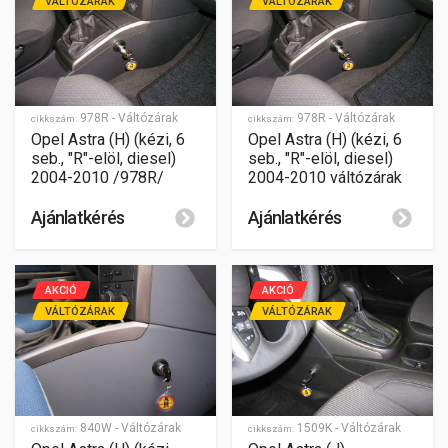
VÁLTÓZÁRAK
VÁLTÓZÁRAK
978R - Váltózárak
978R - Váltózárak
cikkszám:
cikkszám:
Opel Astra (H) (kézi, 6
Opel Astra (H) (kézi, 6
seb., "R"-elöl, diesel)
seb., "R"-elöl, diesel)
2004-2010 /978R/
2004-2010 váltózárak
Ajánlatkérés
Ajánlatkérés
AKCIÓ
AKCIÓ
VÁLTÓZÁRAK
VÁLTÓZÁRAK
1509K - Váltózárak
840W - Váltózárak
cikkszám:
cikkszám: