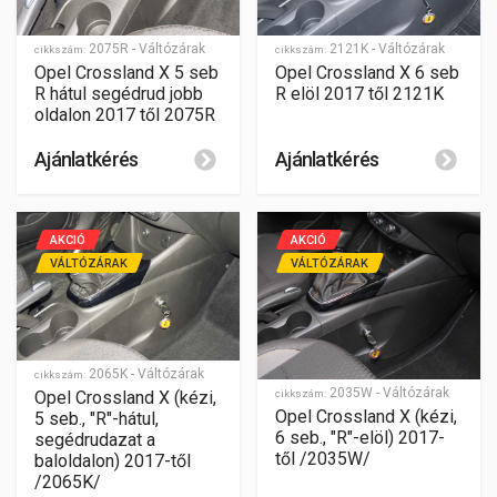
2075R - Váltózárak
2121K - Váltózárak
cikkszám:
cikkszám:
Opel Crossland X 5 seb
Opel Crossland X 6 seb
R hátul segédrud jobb
R elöl 2017 től 2121K
oldalon 2017 től 2075R
Ajánlatkérés
Ajánlatkérés
AKCIÓ
AKCIÓ
VÁLTÓZÁRAK
VÁLTÓZÁRAK
2065K - Váltózárak
cikkszám:
2035W - Váltózárak
cikkszám:
Opel Crossland X (kézi,
Opel Crossland X (kézi,
5 seb., "R"-hátul,
6 seb., "R"-elöl) 2017-
segédrudazat a
től /2035W/
baloldalon) 2017-től
/2065K/