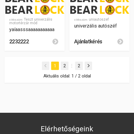
Teszt univerzális
uniautoszef
cikkszám:
cikkszám:
motortérzár mód
univerzális autószéf
yaíaasssaaaaaaaaaaa
2232222
Ajánlatkérés
(aktuális)
1
2
2
Aktuális oldal: 1 / 2 oldal
Elérhetőségeink