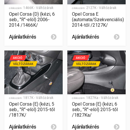
1466K - Váltózárak
2127K - Váltózárak
cikkszám:
cikkszám:
Opel Corsa (D) (kézi, 6
Opel Corsa E
seb., "R"-elöl) 2006-
(automata/Szekvenciális)
2014 /1466K/
2014-től /2127K/
Ajánlatkérés
Ajánlatkérés
AKCIÓ
AKCIÓ
VÁLTÓZÁRAK
VÁLTÓZÁRAK
1817K - Váltózárak
1827Ka - Váltózárak
cikkszám:
cikkszám:
Opel Corsa (E) (kézi, 5
Opel Corsa (E) (kézi, 6
seb., "R"-elöl) 2015-től
seb., "R"-elöl) 2015-től
/1817K/
/1827Ka/
Ajánlatkérés
Ajánlatkérés