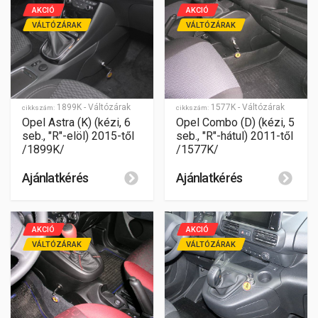
AKCIÓ
AKCIÓ
VÁLTÓZÁRAK
VÁLTÓZÁRAK
1899K - Váltózárak
1577K - Váltózárak
cikkszám:
cikkszám:
Opel Astra (K) (kézi, 6
Opel Combo (D) (kézi, 5
seb., "R"-elöl) 2015-től
seb., "R"-hátul) 2011-től
/1899K/
/1577K/
Ajánlatkérés
Ajánlatkérés
AKCIÓ
AKCIÓ
VÁLTÓZÁRAK
VÁLTÓZÁRAK