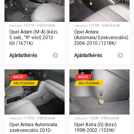
1671K - Váltózárak
1218K - Váltózárak
cikkszám:
cikkszám:
Opel Adam (M-A) (kézi,
Opel Antara
5 seb., "R"-elöl) 2012-
(Automata/Szekvenciális)
től /1671K/
2006-2010 /1218K/
Ajánlatkérés
Ajánlatkérés
AKCIÓ
AKCIÓ
VÁLTÓZÁRAK
VÁLTÓZÁRAK
1737K - Váltózárak
153W - Váltózárak
cikkszám:
cikkszám:
Opel Antara Automoata
Opel Astra (G) (kézi)
szekvenciális 2010-
1998-2002 /153W/