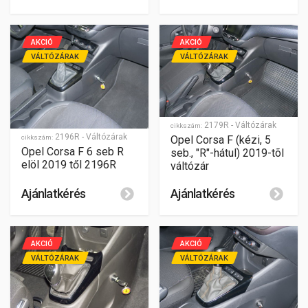
AKCIÓ
AKCIÓ
VÁLTÓZÁRAK
VÁLTÓZÁRAK
2179R - Váltózárak
cikkszám:
2196R - Váltózárak
cikkszám:
Opel Corsa F (kézi, 5
Opel Corsa F 6 seb R
seb., "R"-hátul) 2019-tõl
elöl 2019 től 2196R
váltózár
Ajánlatkérés
Ajánlatkérés
AKCIÓ
AKCIÓ
VÁLTÓZÁRAK
VÁLTÓZÁRAK