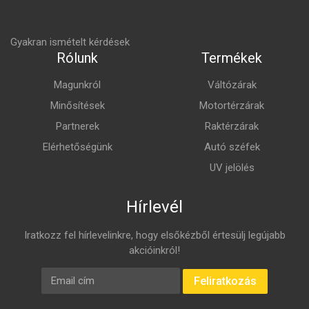
Gyakran ismételt kérdések
Rólunk
Termékek
Magunkról
Váltózárak
Minősítések
Motortérzárak
Partnerek
Raktérzárak
Elérhetőségünk
Autó széfek
UV jelölés
Hírlevél
Iratkozz fel hírlevelinkre, hogy elsőkézből értesülj legújabb
akcióinkról!
E-mail cím
Feliratkozás