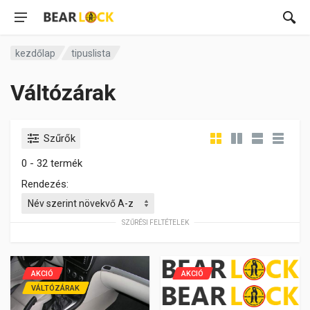
kezdőlap
tipuslista
Váltózárak
Szűrők
0 - 32 termék
Rendezés:
SZŰRÉSI FELTÉTELEK
AKCIÓ
AKCIÓ
VÁLTÓZÁRAK