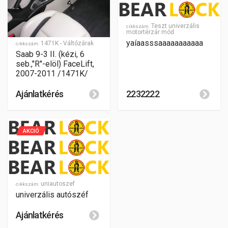
Teszt univerzális
cikkszám:
motortérzár mód
yaíaasssaaaaaaaaaaa
1471K - Váltózárak
cikkszám:
Saab 9-3 II. (kézi, 6
seb.,"R"-elöl) FaceLift,
2007-2011 /1471K/
Ajánlatkérés
2232222
AKCIÓ
uniautoszef
cikkszám:
univerzális autószéf
Ajánlatkérés