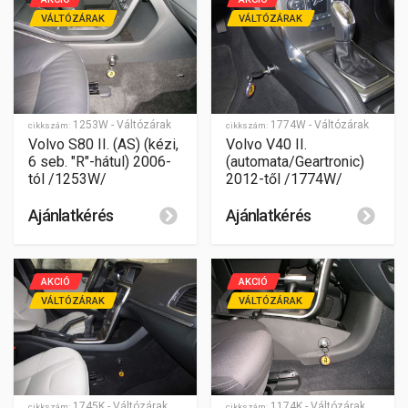
VÁLTÓZÁRAK
VÁLTÓZÁRAK
1253W - Váltózárak
1774W - Váltózárak
cikkszám:
cikkszám:
Volvo S80 II. (AS) (kézi,
Volvo V40 II.
6 seb. "R"-hátul) 2006-
(automata/Geartronic)
tól /1253W/
2012-től /1774W/
Ajánlatkérés
Ajánlatkérés
AKCIÓ
AKCIÓ
VÁLTÓZÁRAK
VÁLTÓZÁRAK
1174K - Váltózárak
1745K - Váltózárak
cikkszám:
cikkszám: