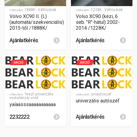
1888K - Váltózárak
1228K - Váltózárak
cikkszám:
cikkszám:
Volvo XC90 II. (L)
Volvo XC90 (kézi, 6
(automata/szekvenciális)
seb. "R"-hátul) 2002-
2015-től /1888K/
2014 /1228K/
Ajánlatkérés
Ajánlatkérés
AKCIÓ
AKCIÓ
Teszt univerzális
uniautoszef
cikkszám:
cikkszám:
motortérzár mód
univerzális autószéf
yaíaasssaaaaaaaaaaa
2232222
Ajánlatkérés