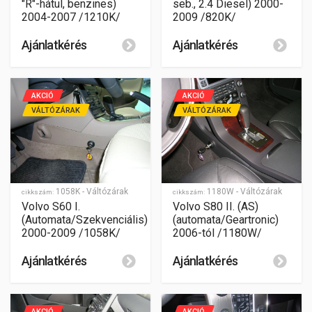
"R"-hátul, benzines)
seb., 2.4 Diesel) 2000-
2004-2007 /1210K/
2009 /820K/
Ajánlatkérés
Ajánlatkérés
AKCIÓ
AKCIÓ
VÁLTÓZÁRAK
VÁLTÓZÁRAK
1058K - Váltózárak
1180W - Váltózárak
cikkszám:
cikkszám:
Volvo S60 I.
Volvo S80 II. (AS)
(Automata/Szekvenciális)
(automata/Geartronic)
2000-2009 /1058K/
2006-tól /1180W/
Ajánlatkérés
Ajánlatkérés
AKCIÓ
AKCIÓ