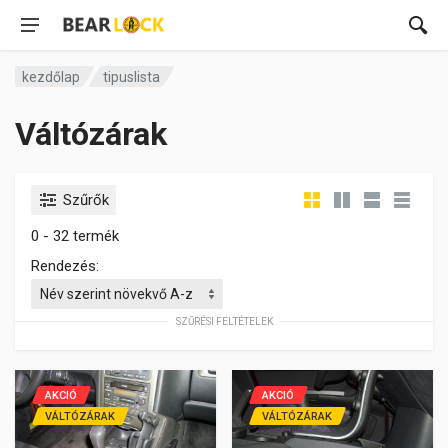
kezdőlap
tipuslista
Váltózárak
Szűrők
0 - 32 termék
Rendezés:
SZŰRÉSI FELTÉTELEK
AKCIÓ
AKCIÓ
VÁLTÓZÁRAK
VÁLTÓZÁRAK