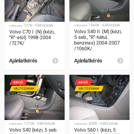
1060K - Váltózárak
727K - Váltózárak
cikkszám:
cikkszám:
Volvo S40 II. (M) (kézi,
Volvo C70 I. (N) (kézi,
5 seb., "R"-hátul,
"R"-elöl) 1998-2004
benzines) 2004-2007
/727K/
/1060K/
Ajánlatkérés
Ajánlatkérés
AKCIÓ
AKCIÓ
VÁLTÓZÁRAK
VÁLTÓZÁRAK
1210K - Váltózárak
820K - Váltózárak
cikkszám:
cikkszám:
Volvo S40 (kézi, 5 seb.
Volvo S60 I. (kézi, 5