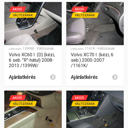
AKCIÓ
AKCIÓ
VÁLTÓZÁRAK
VÁLTÓZÁRAK
1161K - Váltózárak
1399W - Váltózárak
cikkszám:
cikkszám:
Volvo XC70 I. (kézi, 6
Volvo XC60 I. (D) (kézi,
seb.) 2000-2007
6 seb. "R"-hátul) 2008-
/1161K/
2013 /1399W/
Ajánlatkérés
Ajánlatkérés
AKCIÓ
AKCIÓ
VÁLTÓZÁRAK
VÁLTÓZÁRAK