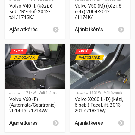
Volvo V50 (M) (kézi, 6
Volvo V40 II. (kézi, 6
seb.) 2004-2012
seb. "R"-elöl) 2012-
/1174K/
től /1745K/
Ajánlatkérés
Ajánlatkérés
AKCIÓ
AKCIÓ
VÁLTÓZÁRAK
VÁLTÓZÁRAK
1714W - Váltózárak
1831W - Váltózárak
cikkszám:
cikkszám:
Volvo V60 (F)
Volvo XC60 I. (D) (kézi,
(Automata/Geartronic)
6 seb.) FaceLift, 2013-
2014-től /1714W/
2017 /1831W/
Ajánlatkérés
Ajánlatkérés