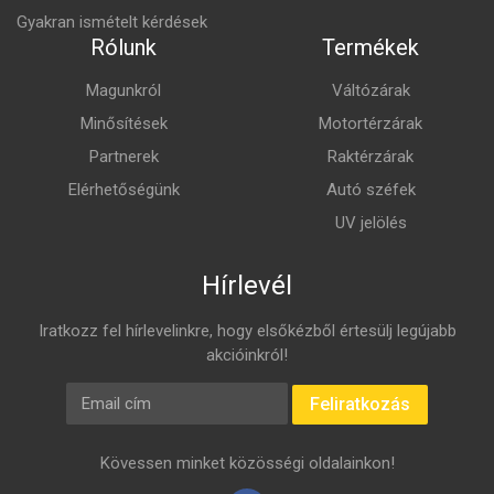
Gyakran ismételt kérdések
Rólunk
Termékek
Magunkról
Váltózárak
Minősítések
Motortérzárak
Partnerek
Raktérzárak
Elérhetőségünk
Autó széfek
UV jelölés
Hírlevél
Iratkozz fel hírlevelinkre, hogy elsőkézből értesülj legújabb
akcióinkról!
E-mail cím
Feliratkozás
Kövessen minket közösségi oldalainkon!