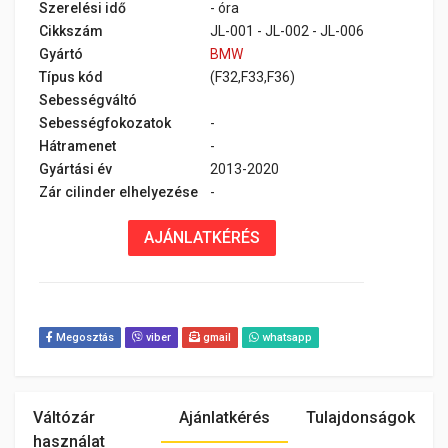
Szerelési idő
- óra
Cikkszám
JL-001 - JL-002 - JL-006
Gyártó
BMW
Típus kód
(F32,F33,F36)
Sebességváltó
Sebességfokozatok
-
Hátramenet
-
Gyártási év
2013-2020
Zár cilinder elhelyezése
-
AJÁNLATKÉRÉS
Megosztás
viber
gmail
whatsapp
Váltózár
Ajánlatkérés
Tulajdonságok
használat