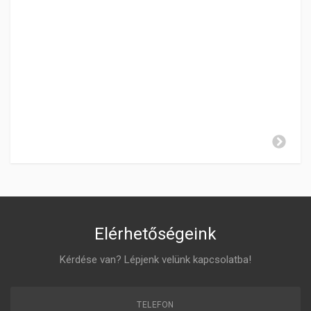
SEBESSÉGFOKOZATOK
-
HÁTRAMENET
-
GYÁRTÁSI ÉV
2013-2020
ZÁR CILINDER ELHELYEZÉSE
-
Elérhetőségeink
Kérdése van? Lépjenk velünk kapcsolatba!
TELEFON