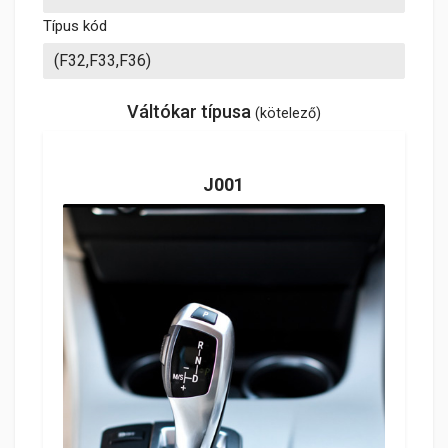
Típus kód
Váltókar típusa
(kötelező)
J001