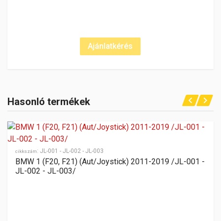
BMW 4 (F32, F33, F36) (Aut/Joystick) 2013-2020 /JL-001
- JL-002 - JL-006/
Hasonló termékek
CIKKSZÁM
JL-001 - JL-002 - JL-006
SZERELÉSI IDŐ
- óra
:
JL-001 - JL-002 - JL-003
cikkszám
GYÁRTÓ
BMW 1 (F20, F21) (Aut/Joystick) 2011-2019 /JL-001 -
BMW
JL-002 - JL-003/
TÍPUS KÓD
(F32,F33,F36)
SEBESSÉGVÁLTÓ
Aut/Joystick