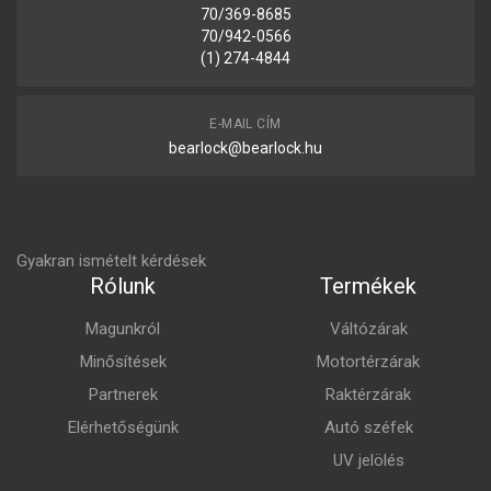
70/369-8685
70/942-0566
(1) 274-4844
E-MAIL CÍM
bearlock@bearlock.hu
Gyakran ismételt kérdések
Rólunk
Termékek
Magunkról
Váltózárak
Minősítések
Motortérzárak
Partnerek
Raktérzárak
Elérhetőségünk
Autó széfek
UV jelölés