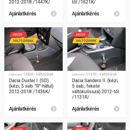
2012-2018 /1447K/
től /1621K/
Ajánlatkérés
Ajánlatkérés
AKCIÓ
AKCIÓ
VÁLTÓZÁRAK
VÁLTÓZÁRAK
1436K - Váltózárak
1131R - Váltózárak
cikkszám:
cikkszám:
Dacia Duster I. (SD)
Dacia Sandero II. (kézi,
(kézi, 5 seb. "R"-hátul)
5 seb., fekete
2012-2018 /1436K/
váltókulissza) 2012-től
/1131R/
Ajánlatkérés
Ajánlatkérés
AKCIÓ
AKCIÓ