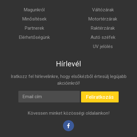
Magunkról
Váltózárak
Minősítések
Motortérzárak
Partnerek
Raktérzárak
Elérhetőségünk
Autó széfek
UV jelölés
Hírlevél
Iratkozz fel hírlevelinkre, hogy elsőkézből értesülj legújabb
akcióinkról!
E-mail cím
Feliratkozás
Kövessen minket közösségi oldalainkon!