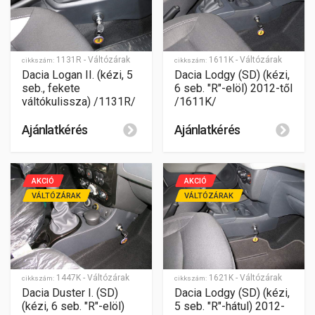
1131R - Váltózárak
1611K - Váltózárak
cikkszám:
cikkszám:
Dacia Logan II. (kézi, 5
Dacia Lodgy (SD) (kézi,
seb., fekete
6 seb. "R"-elöl) 2012-től
váltókulissza) /1131R/
/1611K/
Ajánlatkérés
Ajánlatkérés
AKCIÓ
AKCIÓ
VÁLTÓZÁRAK
VÁLTÓZÁRAK
1447K - Váltózárak
1621K - Váltózárak
cikkszám:
cikkszám:
Dacia Duster I. (SD)
Dacia Lodgy (SD) (kézi,
(kézi, 6 seb. "R"-elöl)
5 seb. "R"-hátul) 2012-