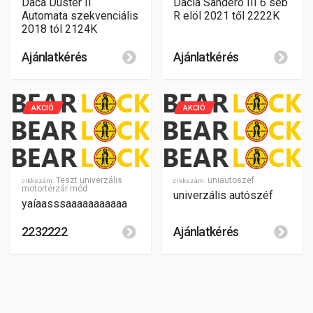
Daca Duster II
Dacia Sandero III 6 seb
Automata szekvenciális
R elöl 2021 től 2222K
2018 tól 2124K
Ajánlatkérés
Ajánlatkérés
AKCIÓ
AKCIÓ
Teszt univerzális
uniautoszef
cikkszám:
cikkszám:
motortérzár mód
univerzális autószéf
yaíaasssaaaaaaaaaaa
2232222
Ajánlatkérés