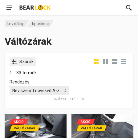
kezdőlap
tipuslista
Váltózárak
Szűrők
1 - 33 termék
Rendezés:
SZŰRÉSI FELTÉTELEK
AKCIÓ
AKCIÓ
VÁLTÓZÁRAK
VÁLTÓZÁRAK