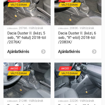
VÁLTÓZÁRAK
VÁLTÓZÁRAK
2076K - Váltózárak
2083K - Váltózárak
cikkszám:
cikkszám:
Dacia Duster II. (kézi, 5
Dacia Duster II. (kézi, 6
seb., "R"-hátul) 2018-tól
seb., "R"-elöl) 2018-tól
/2076K/
/2083K/
Ajánlatkérés
Ajánlatkérés
AKCIÓ
AKCIÓ
VÁLTÓZÁRAK
VÁLTÓZÁRAK
2124K - Váltózárak
2222K - Váltózárak
cikkszám:
cikkszám: