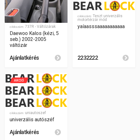
Teszt univerzális
cikkszám:
motortérzár mód
yaíaasssaaaaaaaaaaa
737R - Váltózárak
cikkszám:
Daewoo Kalos (kézi, 5
seb.) 2002-2005
váltózár
Ajánlatkérés
2232222
AKCIÓ
uniautoszef
cikkszám:
univerzális autószéf
Ajánlatkérés