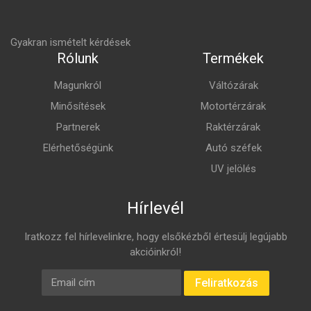
Gyakran ismételt kérdések
Rólunk
Termékek
Magunkról
Váltózárak
Minősítések
Motortérzárak
Partnerek
Raktérzárak
Elérhetőségünk
Autó széfek
UV jelölés
Hírlevél
Iratkozz fel hírlevelinkre, hogy elsőkézből értesülj legújabb
akcióinkról!
E-mail cím
Feliratkozás