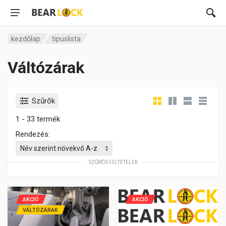
kezdőlap
tipuslista
Váltózárak
Szűrők
1 - 33 termék
Rendezés:
SZŰRÉSI FELTÉTELEK
AKCIÓ
AKCIÓ
VÁLTÓZÁRAK