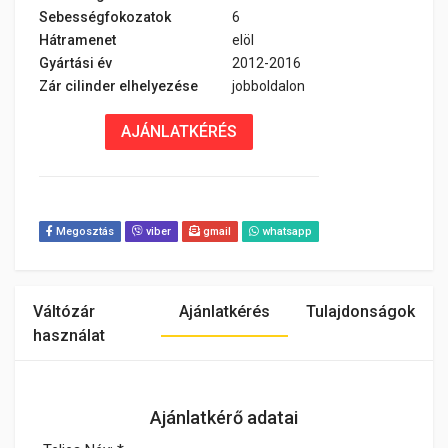
Sebességfokozatok
6
Hátramenet
elöl
Gyártási év
2012-2016
Zár cilinder elhelyezése
jobboldalon
AJÁNLATKÉRÉS
Megosztás
viber
gmail
whatsapp
Váltózár
Ajánlatkérés
Tulajdonságok
használat
Ajánlatkérő adatai