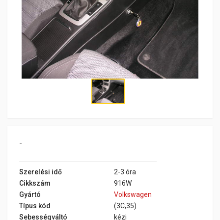
-
Szerelési idő
2-3 óra
Cikkszám
916W
Gyártó
Volkswagen
Típus kód
(3C,35)
Sebességváltó
kézi