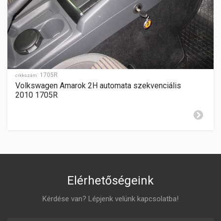
SEBESSÉGFOKOZATOK
6
HÁTRAMENET
elöl
GYÁRTÁSI ÉV
2012-2016
:
1705R
cikkszám
Volkswagen Amarok 2H automata szekvenciális
ZÁR CILINDER ELHELYEZÉSE
2010 1705R
jobboldalon
Elérhetőségeink
Kérdése van? Lépjenk velünk kapcsolatba!