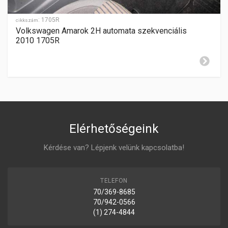
GYÁRTÁSI ÉV
2016-
:
1705R
cikkszám
Volkswagen Amarok 2H automata szekvenciális
ZÁR CILINDER ELHELYEZÉSE
2010 1705R
középen
Elérhetőségeink
Kérdése van? Lépjenk velünk kapcsolatba!
TELEFON
70/369-8685
70/942-0566
(1) 274-4844