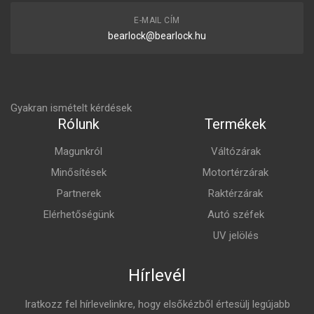
E-MAIL CÍM
bearlock@bearlock.hu
Gyakran ismételt kérdések
Rólunk
Termékek
Magunkról
Váltózárak
Minősítések
Motortérzárak
Partnerek
Raktérzárak
Elérhetőségünk
Autó széfek
UV jelölés
Hírlevél
Iratkozz fel hírlevelinkre, hogy elsőkézből értesülj legújabb