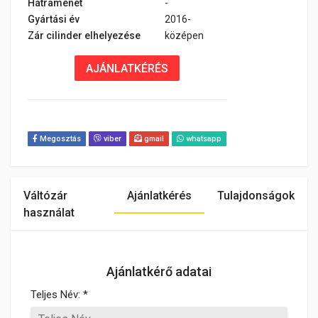
Hátramenet
-
Gyártási év
2016-
Zár cilinder elhelyezése
középen
AJÁNLATKÉRÉS
Megosztás
viber
gmail
whatsapp
Váltózár
Ajánlatkérés
Tulajdonságok
használat
Ajánlatkérő adatai
Teljes Név: *