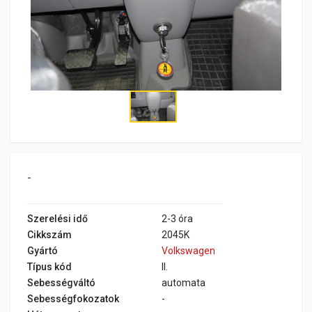
-
Szerelési idő
2-3 óra
Cikkszám
2045K
Gyártó
Volkswagen
Típus kód
II.
Sebességváltó
automata
Sebességfokozatok
-