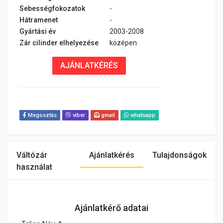
Sebességfokozatok
-
Hátramenet
-
Gyártási év
2003-2008
Zár cilinder elhelyezése
középen
AJÁNLATKÉRÉS
Megosztás
viber
gmail
whatsapp
Váltózár
Ajánlatkérés
Tulajdonságok
használat
Ajánlatkérő adatai