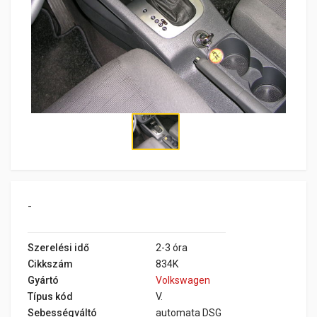
-
Szerelési idő
2-3 óra
Cikkszám
834K
Gyártó
Volkswagen
Típus kód
V.
Sebességváltó
automata DSG