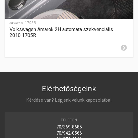
HÁTRAMENET
-
GYÁRTÁSI ÉV
2003-2008
:
1705R
cikkszám
Volkswagen Amarok 2H automata szekvenciális
ZÁR CILINDER ELHELYEZÉSE
2010 1705R
középen
Elérhetőségeink
Kérdése van? Lépjenk velünk kapcsolatba!
TELEFON
70/369-8685
70/942-0566