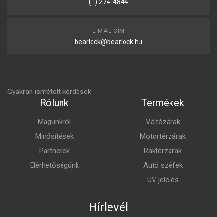
(1) 274-4844
E-MAIL CÍM
bearlock@bearlock.hu
Gyakran ismételt kérdések
Rólunk
Termékek
Magunkról
Váltózárak
Minősítések
Motortérzárak
Partnerek
Raktérzárak
Elérhetőségünk
Autó széfek
UV jelölés
Hírlevél