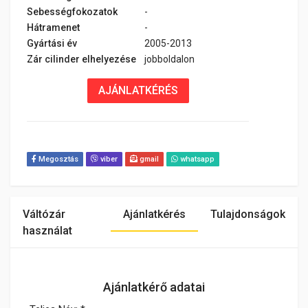
Sebességfokozatok
-
Hátramenet
-
Gyártási év
2005-2013
Zár cilinder elhelyezése
jobboldalon
AJÁNLATKÉRÉS
Megosztás
viber
gmail
whatsapp
Váltózár
Ajánlatkérés
Tulajdonságok
használat
Ajánlatkérő adatai