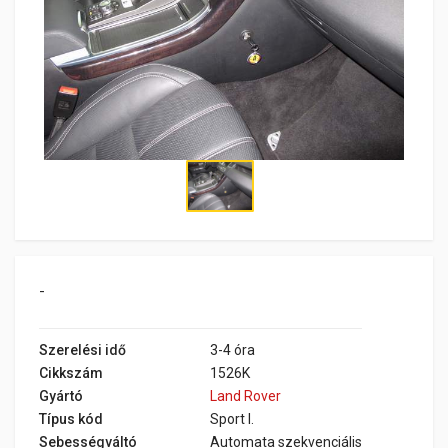
-
Szerelési idő
3-4 óra
Cikkszám
1526K
Gyártó
Land Rover
Típus kód
Sport I.
Sebességváltó
Automata szekvenciális