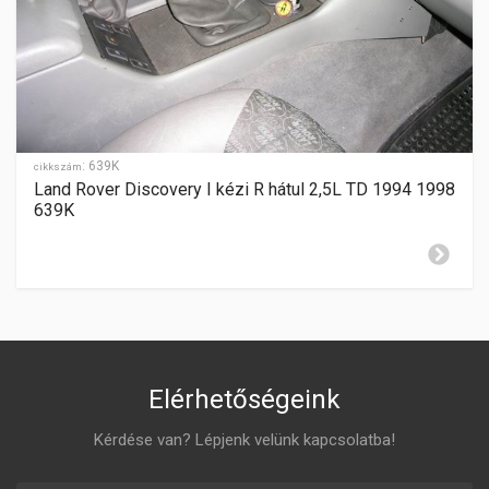
kézi
SEBESSÉGFOKOZATOK
-
HÁTRAMENET
-
:
639K
GYÁRTÁSI ÉV
cikkszám
2005-2013
Land Rover Discovery I kézi R hátul 2,5L TD 1994 1998
639K
ZÁR CILINDER ELHELYEZÉSE
jobboldalon
Elérhetőségeink
Kérdése van? Lépjenk velünk kapcsolatba!