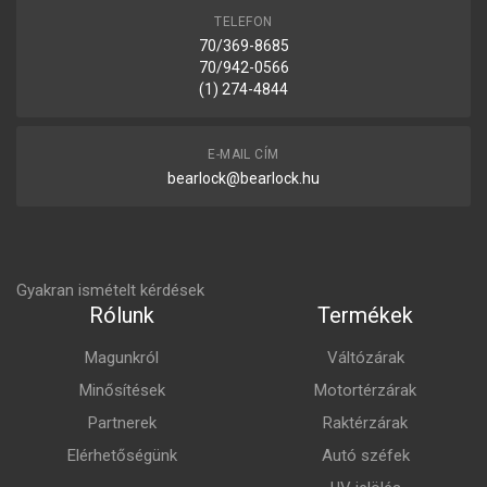
TELEFON
70/369-8685
70/942-0566
(1) 274-4844
E-MAIL CÍM
bearlock@bearlock.hu
Gyakran ismételt kérdések
Rólunk
Termékek
Magunkról
Váltózárak
Minősítések
Motortérzárak
Partnerek
Raktérzárak
Elérhetőségünk
Autó széfek