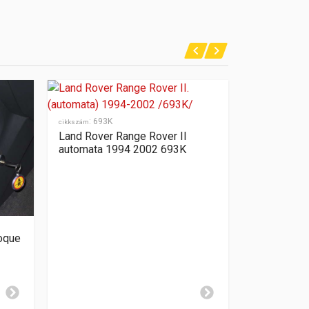
:
693K
cikkszám
Land Rover Range Rover II
automata 1994 2002 693K
:
1536
cikkszám
oque
Land Rover 
Vouge auto
2007 2012