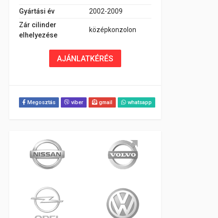
Gyártási év
2002-2009
Zár cilinder
középkonzolon
elhelyezése
AJÁNLATKÉRÉS
Megosztás
viber
gmail
whatsapp