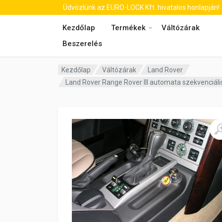
Üdvözlünk az EURO-LOCK Kft. hivatalos honlapján!
Kezdőlap
Termékek
Váltózárak
Beszerelés
Kezdőlap
Váltózárak
Land Rover
Land Rover Range Rover III automata szekvenciál