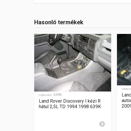
Land Rover Range Rover III automata szekven
Cikkszám
1005K
Hasonló termékek
Szerelési idő
2-3 óra
Gyártó
Land Rover
Típus kód
III.
Sebességváltó
kézi
Sebességfokozatok
-
Hátramenet
-
Gyártási év
2002-2009
cikks
Land
:
639K
cikkszám
Zár cilinder elhelyezése
középkonzolon
auto
er Sport I
Land Rover Discovery I kézi R
200
lis 2005
hátul 2,5L TD 1994 1998 639K