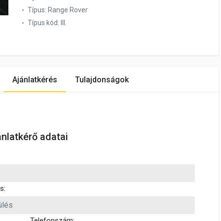
Típus:
Range Rover
Típus kód:
III.
Ajánlatkérés
Tulajdonságok
ánlatkérő adatai
s:
Telefonszám: