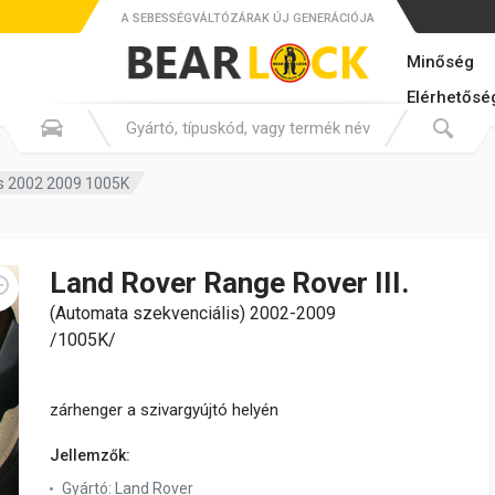
A SEBESSÉGVÁLTÓZÁRAK ÚJ GENERÁCIÓJA
Minőség
Elérhetősé
is 2002 2009 1005K
Land Rover Range Rover III.
(Automata szekvenciális) 2002-2009
/1005K/
zárhenger a szivargyújtó helyén
Jellemzők:
Gyártó:
Land Rover