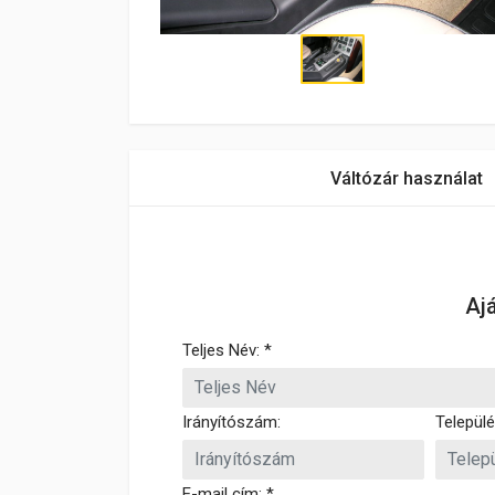
Váltózár használat
Aj
Teljes Név: *
Irányítószám:
Települé
E-mail cím: *