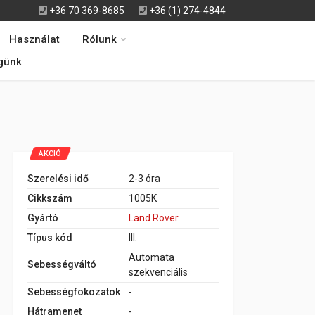
+36 70 369-8685
+36 (1) 274-4844
Használat
Rólunk
günk
AKCIÓ
Szerelési idő
2-3 óra
Cikkszám
1005K
Gyártó
Land Rover
Típus kód
III.
Automata
Sebességváltó
szekvenciális
Sebességfokozatok
-
Hátramenet
-