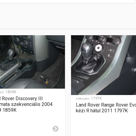
ciális 2002 2009 1005K
:
1859K
zám
 Rover Discovery III
:
1797K
cikkszám
mata szekvenciális 2004
Land Rover Range Rover Ev
9 1859K
kézi R hátul 2011 1797K