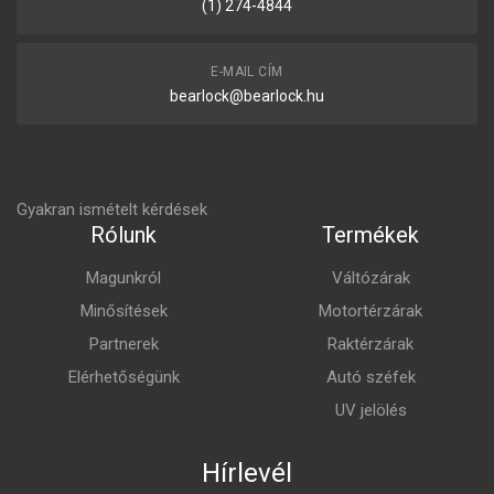
(1) 274-4844
E-MAIL CÍM
bearlock@bearlock.hu
Gyakran ismételt kérdések
Rólunk
Termékek
Magunkról
Váltózárak
Minősítések
Motortérzárak
Partnerek
Raktérzárak
Elérhetőségünk
Autó széfek
UV jelölés
Hírlevél