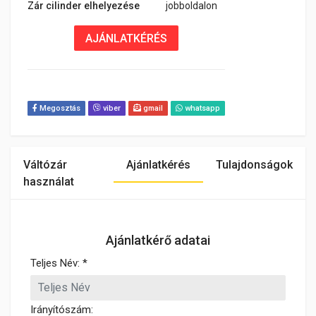
Zár cilinder elhelyezése
jobboldalon
AJÁNLATKÉRÉS
Megosztás
viber
gmail
whatsapp
Váltózár
Ajánlatkérés
Tulajdonságok
használat
Ajánlatkérő adatai
Teljes Név: *
Irányítószám: