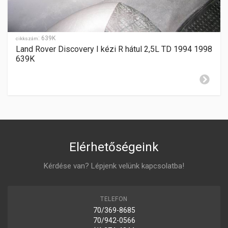
HÁTRAMENET
-
GYÁRTÁSI ÉV
1994-2002
:
639K
cikkszám
Land Rover Discovery I kézi R hátul 2,5L TD 1994 1998
ZÁR CILINDER ELHELYEZÉSE
639K
jobboldalon
Elérhetőségeink
Kérdése van? Lépjenk velünk kapcsolatba!
TELEFON
70/369-8685
70/942-0566