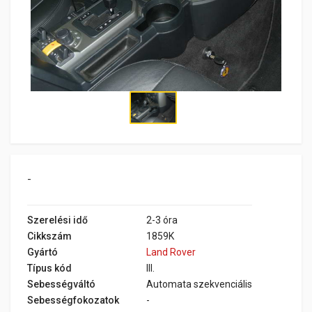
-
Szerelési idő
2-3 óra
Cikkszám
1859K
Gyártó
Land Rover
Típus kód
III.
Sebességváltó
Automata szekvenciális
Sebességfokozatok
-