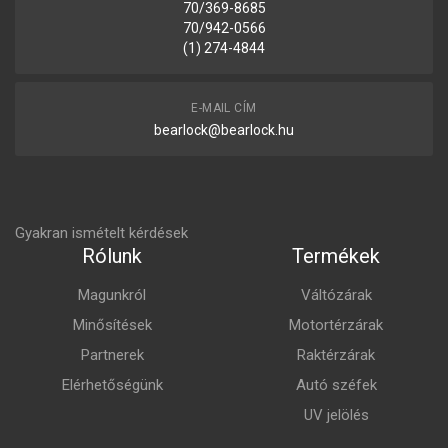
70/369-8685
70/942-0566
(1) 274-4844
E-MAIL CÍM
bearlock@bearlock.hu
Gyakran ismételt kérdések
Rólunk
Termékek
Magunkról
Váltózárak
Minősítések
Motortérzárak
Partnerek
Raktérzárak
Elérhetőségünk
Autó széfek
UV jelölés