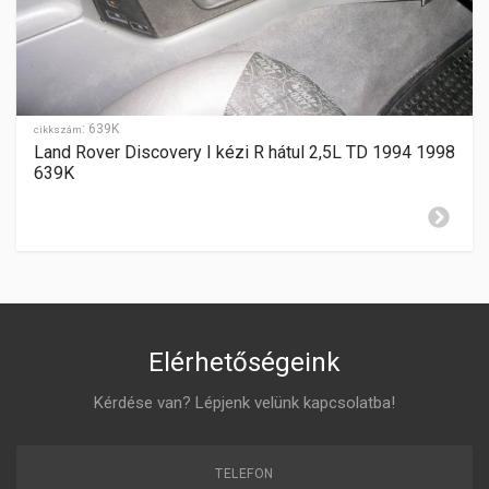
SEBESSÉGFOKOZATOK
-
HÁTRAMENET
-
:
639K
GYÁRTÁSI ÉV
cikkszám
2004-2009
Land Rover Discovery I kézi R hátul 2,5L TD 1994 1998
639K
ZÁR CILINDER ELHELYEZÉSE
jobboldalon
Elérhetőségeink
Kérdése van? Lépjenk velünk kapcsolatba!
TELEFON