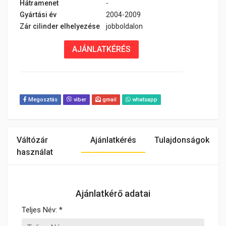
Hátramenet
-
Gyártási év
2004-2009
Zár cilinder elhelyezése
jobboldalon
AJÁNLATKÉRÉS
Megosztás
viber
gmail
whatsapp
Váltózár
Ajánlatkérés
Tulajdonságok
használat
Ajánlatkérő adatai
Teljes Név: *