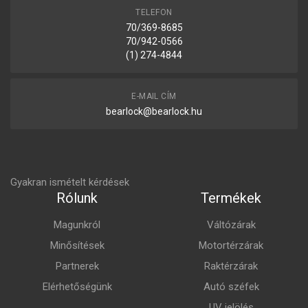
TELEFON
70/369-8685
70/942-0566
(1) 274-4844
E-MAIL CÍM
bearlock@bearlock.hu
Gyakran ismételt kérdések
Rólunk
Termékek
Magunkról
Váltózárak
Minősítések
Motortérzárak
Partnerek
Raktérzárak
Elérhetőségünk
Autó széfek
UV jelölés