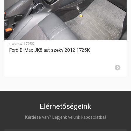
SEBESSÉGFOKOZATOK
5
HÁTRAMENET
hátul
GYÁRTÁSI ÉV
2008-2010
:
1725K
cikkszám
Ford B-Max JK8 aut szekv 2012 1725K
ZÁR CILINDER ELHELYEZÉSE
jobboldalon
Elérhetőségeink
Kérdése van? Lépjenk velünk kapcsolatba!