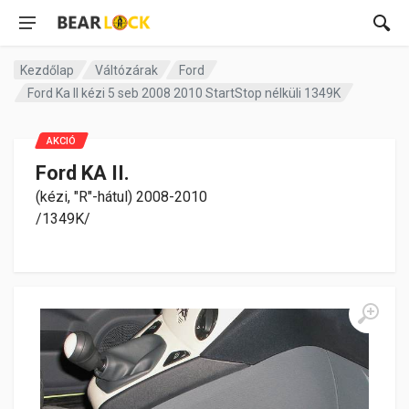
Kezdőlap
Váltózárak
Ford
Ford Ka II kézi 5 seb 2008 2010 StartStop nélküli 1349K
AKCIÓ
Ford KA II.
(kézi, "R"-hátul) 2008-2010
/1349K/