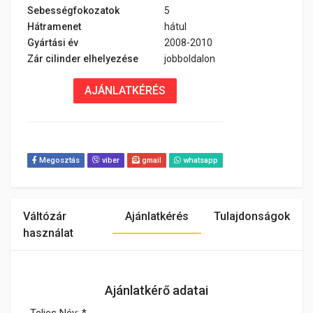
Sebességfokozatok
5
Hátramenet
hátul
Gyártási év
2008-2010
Zár cilinder elhelyezése
jobboldalon
AJÁNLATKÉRÉS
Megosztás
viber
gmail
whatsapp
Váltózár
Ajánlatkérés
Tulajdonságok
használat
Ajánlatkérő adatai