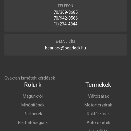
TELEFON
70/369-8685
70/942-0566
(1) 274-4844
E-MAIL CÍM
bearlock@bearlock.hu
Gyakran ismételt kérdések
Rólunk
Termékek
Magunkról
Váltózárak
Minősítések
Motortérzárak
Partnerek
Raktérzárak
Elérhetőségünk
Autó széfek