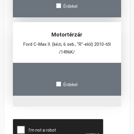
Érdekel
Motortérzár
Ford C-Max II. (kézi, 6 seb., "R"-elöl) 2010-től
/1496K/
Érdekel