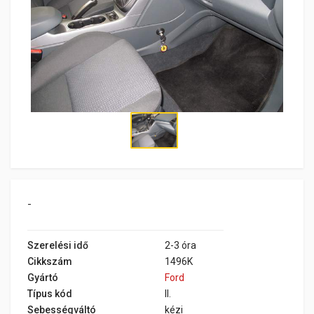
-
Szerelési idő
2-3 óra
Cikkszám
1496K
Gyártó
Ford
Típus kód
II.
Sebességváltó
kézi