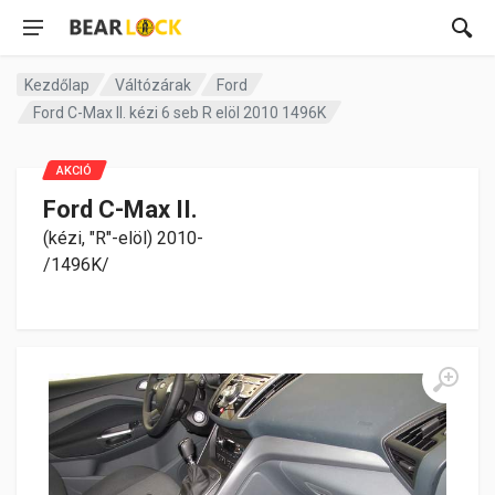
Kezdőlap
Váltózárak
Ford
Ford C-Max II. kézi 6 seb R elöl 2010 1496K
AKCIÓ
Ford C-Max II.
(kézi, "R"-elöl) 2010-
/1496K/