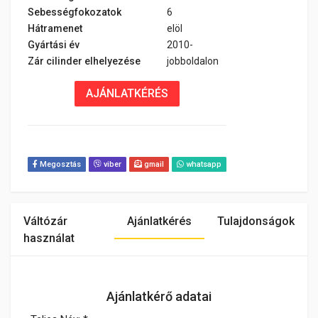
Sebességfokozatok
6
Hátramenet
elöl
Gyártási év
2010-
Zár cilinder elhelyezése
jobboldalon
AJÁNLATKÉRÉS
Megosztás
viber
gmail
whatsapp
Váltózár
Ajánlatkérés
Tulajdonságok
használat
Ajánlatkérő adatai