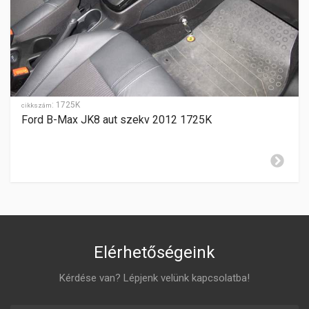
SEBESSÉGFOKOZATOK
6
HÁTRAMENET
elöl
GYÁRTÁSI ÉV
2010-
:
1725K
cikkszám
Ford B-Max JK8 aut szekv 2012 1725K
ZÁR CILINDER ELHELYEZÉSE
jobboldalon
Elérhetőségeink
Kérdése van? Lépjenk velünk kapcsolatba!