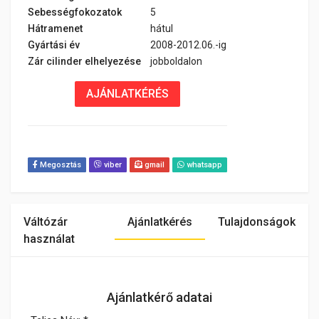
Sebességfokozatok
5
Hátramenet
hátul
Gyártási év
2008-2012.06.-ig
Zár cilinder elhelyezése
jobboldalon
AJÁNLATKÉRÉS
Megosztás
viber
gmail
whatsapp
Váltózár
Ajánlatkérés
Tulajdonságok
használat
Ajánlatkérő adatai