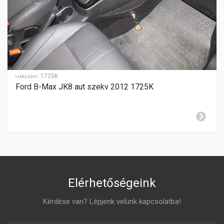
SEBESSÉGFOKOZATOK
5
HÁTRAMENET
hátul
GYÁRTÁSI ÉV
2008-2012.06.-ig
:
1725K
cikkszám
Ford B-Max JK8 aut szekv 2012 1725K
ZÁR CILINDER ELHELYEZÉSE
jobboldalon
Elérhetőségeink
Kérdése van? Lépjenk velünk kapcsolatba!