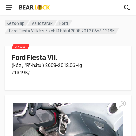
Kezdőlap
Váltózárak
Ford
Ford Fiesta VII kézi 5 seb R hátul 2008 2012 06hó 1319K
AKCIÓ
Ford Fiesta VII.
(kézi, "R"-hátul) 2008-2012.06.-ig
/1319K/