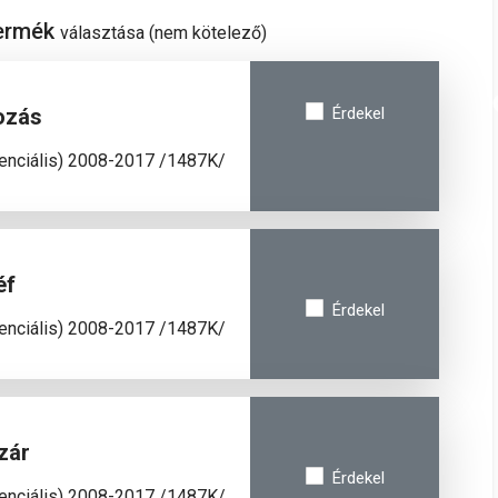
termék
választása (nem kötelező)
ozás
Érdekel
venciális) 2008-2017 /1487K/
éf
Érdekel
venciális) 2008-2017 /1487K/
zár
Érdekel
venciális) 2008-2017 /1487K/