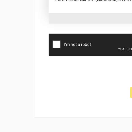
Ford Fiesta Mk VII aut szekv 2008 2017 1487
Cikkszám
1487K