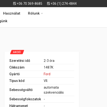
+36 70 369-8685
+36 (1) 274-4844
Használat
Rólunk
günk
AKCIÓ
Szerelési idő
2-3 óra
Cikkszám
1487K
Gyártó
Ford
Típus kód
VII.
automata
Sebességváltó
szekvenciális
Sebességfokozatok
-
Hátramenet
-