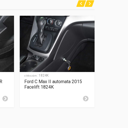
:
1824K
:
1480
cikkszám
cikkszám
 R
Ford C Max II automata 2015
Ford C-Max
Facelift 1824K
2010 Facel