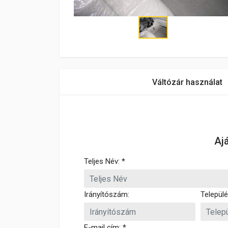
Váltózár használat
Aj
Teljes Név: *
Irányítószám:
Települé
E-mail cím: *