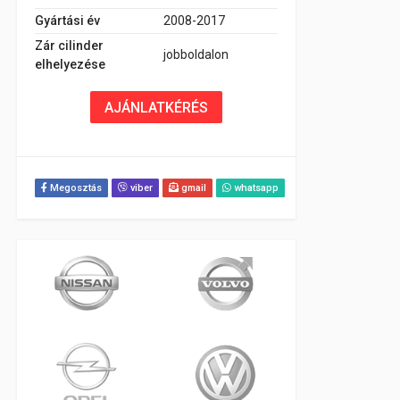
Gyártási év
2008-2017
Zár cilinder
jobboldalon
elhelyezése
AJÁNLATKÉRÉS
Megosztás
viber
gmail
whatsapp