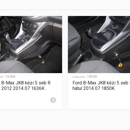
enciális
:
1636K
:
1850K
zám
cikkszám
 B-Max JK8 kézi 5 seb R
Ford B-Max JK8 kézi 5 seb
l 2012 2014 07 1636K
hátul 2014 07 1850K