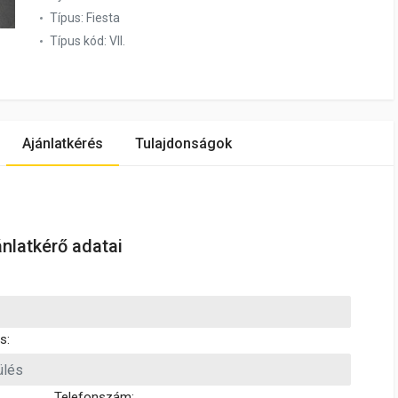
Típus:
Fiesta
Típus kód:
VII.
Ajánlatkérés
Tulajdonságok
ánlatkérő adatai
s:
Telefonszám: