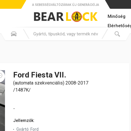
A SEBESSÉGVÁLTÓZÁRAK ÚJ GENERÁCIÓJA
Minőség
Elérhetősé
Ford Fiesta VII.
(automata szekvenciális) 2008-2017
/1487K/
-
Jellemzők:
Gyártó:
Ford