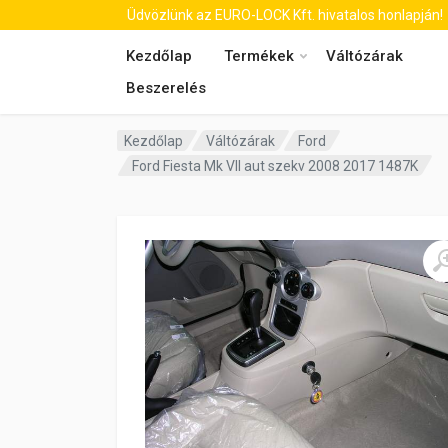
Üdvözlünk az EURO-LOCK Kft. hivatalos honlapján!
Kezdőlap
Termékek
Váltózárak
Beszerelés
Kezdőlap
Váltózárak
Ford
Ford Fiesta Mk VII aut szekv 2008 2017 1487K