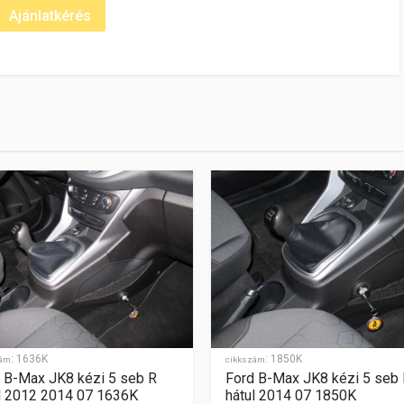
14 1733K
enciális
:
1636K
:
1850K
zám
cikkszám
 B-Max JK8 kézi 5 seb R
Ford B-Max JK8 kézi 5 seb
l 2012 2014 07 1636K
hátul 2014 07 1850K