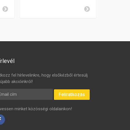
rlevél
tkozz fel hírlevelinkre, hogy elsőkézből értesülj
újabb akcióinkról!
mail cím
Feliratkozás
vessen minket közösségi oldalainkon!