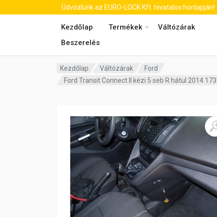
Üdvözlünk az EURO-LOCK Kft. hivatalos honlapján!
Kezdőlap
Termékek
Váltózárak
Beszerelés
Kezdőlap
Váltózárak
Ford
Ford Transit Connect II kézi 5 seb R hátul 2014 17