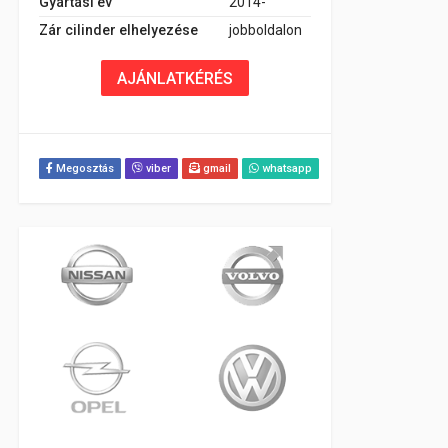
Gyártási év
2014-
Zár cilinder elhelyezése
jobboldalon
AJÁNLATKÉRÉS
Megosztás
viber
gmail
whatsapp