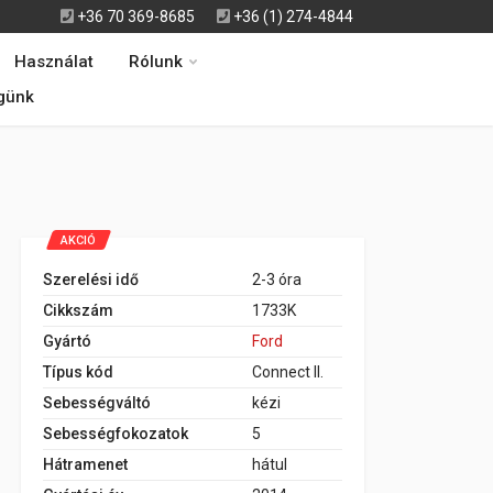
+36 70 369-8685
+36 (1) 274-4844
Használat
Rólunk
günk
AKCIÓ
Szerelési idő
2-3 óra
Cikkszám
1733K
Gyártó
Ford
Típus kód
Connect II.
Sebességváltó
kézi
Sebességfokozatok
5
Hátramenet
hátul