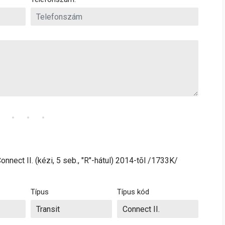
onnect II. (kézi, 5 seb., "R"-hátul) 2014-tõl /1733K/
Típus
Típus kód