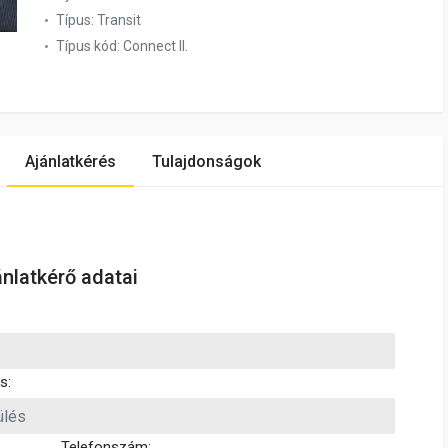
Típus:
Transit
Típus kód:
Connect II.
Ajánlatkérés
Tulajdonságok
ánlatkérő adatai
s:
Telefonszám: