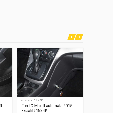
:
1824K
:
1480
cikkszám
cikkszám
 R
Ford C Max II automata 2015
Ford C-Max
Facelift 1824K
2010 Facel