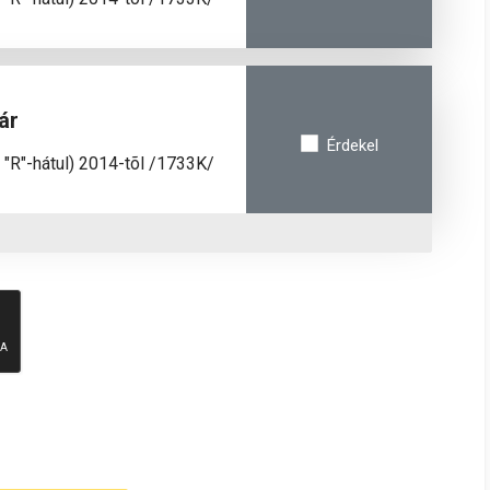
ár
Érdekel
., "R"-hátul) 2014-tõl /1733K/