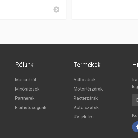
Rólunk
Termékek
Hí
Magunkról
Váltózárak
Ira
leg
Minősítések
Motortérzárak
E-
Partnerek
Raktérzárak
Elérhetőségünk
Autó széfek
Kö
UV jelölés