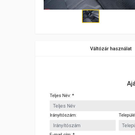
Váltózár használat
Aj
Teljes Név: *
Irányítószám:
Települé
E-mail cím: *