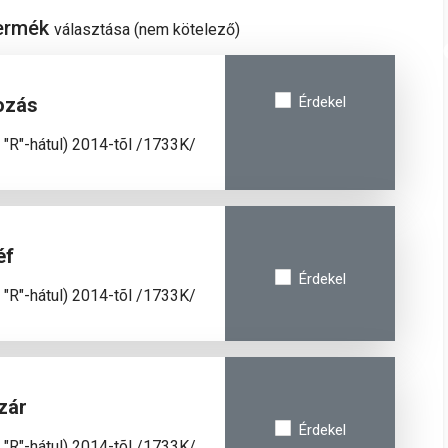
termék
választása (nem kötelező)
ozás
Érdekel
., "R"-hátul) 2014-tõl /1733K/
éf
Érdekel
., "R"-hátul) 2014-tõl /1733K/
zár
Érdekel
., "R"-hátul) 2014-tõl /1733K/