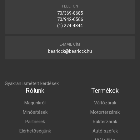
TELEFON
70/369-8685
70/942-0566
(1) 274-4844
E-MAIL CÍM
bearlock@bearlock.hu
Gyakran ismételt kérdések
Rólunk
Termékek
Magunkról
Váltózárak
Minősítések
Motortérzárak
Partnerek
Raktérzárak
Elérhetőségünk
Autó széfek