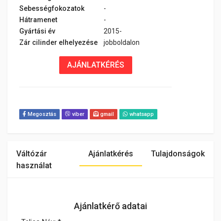
Sebességfokozatok
-
Hátramenet
-
Gyártási év
2015-
Zár cilinder elhelyezése
jobboldalon
AJÁNLATKÉRÉS
Megosztás
viber
gmail
whatsapp
Váltózár
Ajánlatkérés
Tulajdonságok
használat
Ajánlatkérő adatai