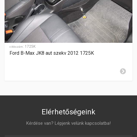
SEBESSÉGFOKOZATOK
-
HÁTRAMENET
-
GYÁRTÁSI ÉV
2015-
:
1725K
cikkszám
Ford B-Max JK8 aut szekv 2012 1725K
ZÁR CILINDER ELHELYEZÉSE
jobboldalon
Elérhetőségeink
Kérdése van? Lépjenk velünk kapcsolatba!