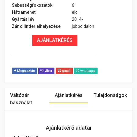
Sebességfokozatok
6
Hátramenet
elöl
Gyártási év
2014-
Zár cilinder elhelyezése
jobboldalon
AJÁNLATKÉRÉS
Megosztás
viber
gmail
whatsapp
Váltózár
Ajánlatkérés
Tulajdonságok
használat
Ajánlatkérő adatai