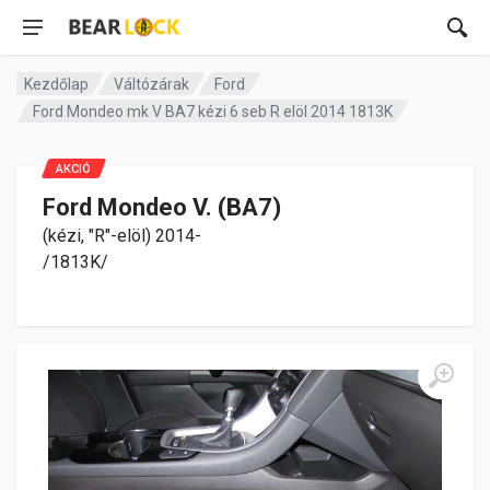
Kezdőlap
Váltózárak
Ford
Ford Mondeo mk V BA7 kézi 6 seb R elöl 2014 1813K
AKCIÓ
Ford Mondeo V. (BA7)
(kézi, "R"-elöl) 2014-
/1813K/