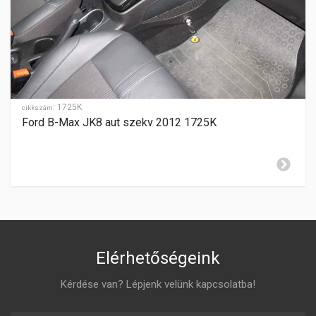
SEBESSÉGFOKOZATOK
6
HÁTRAMENET
elöl
GYÁRTÁSI ÉV
2014-
:
1725K
cikkszám
Ford B-Max JK8 aut szekv 2012 1725K
ZÁR CILINDER ELHELYEZÉSE
jobboldalon
Elérhetőségeink
Kérdése van? Lépjenk velünk kapcsolatba!