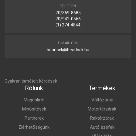
TELEFON
70/369-8685
70/942-0566
(1) 274-4844
E-MAIL CÍM
bearlock@bearlock.hu
Gyakran ismételt kérdések
Rólunk
Termékek
Magunkról
Váltózárak
Minősítések
Motortérzárak
Partnerek
Raktérzárak
Elérhetőségünk
Autó széfek