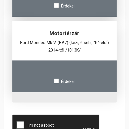
Érdekel
Motortérzár
Ford Mondeo Mk V. (BA7) (kézi, 6 seb., "R"-elöl)
2014-től /1813K/
Érdekel