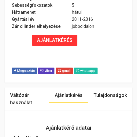
Sebességfokozatok
5
Hátramenet
hátul
Gyártási év
2011-2016
Zár cilinder elhelyezése
jobboldalon
AJÁNLATKÉRÉS
Megosztás
viber
gmail
whatsapp
Váltózár
Ajánlatkérés
Tulajdonságok
használat
Ajánlatkérő adatai