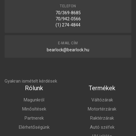
TELEFON
70/369-8685
70/942-0566
(1) 274-4844
E-MAIL CÍM
bearlock@bearlock.hu
Gyakran ismételt kérdések
Rólunk
Termékek
Magunkról
Váltózárak
Minősítések
Motortérzárak
Partnerek
Raktérzárak
Elérhetőségünk
Autó széfek