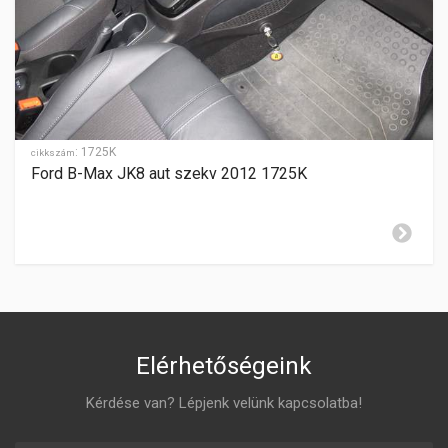
SEBESSÉGFOKOZATOK
5
HÁTRAMENET
hátul
GYÁRTÁSI ÉV
2011-2016
:
1725K
cikkszám
Ford B-Max JK8 aut szekv 2012 1725K
ZÁR CILINDER ELHELYEZÉSE
jobboldalon
Elérhetőségeink
Kérdése van? Lépjenk velünk kapcsolatba!