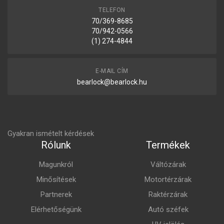
TELEFON
70/369-8685
70/942-0566
(1) 274-4844
E-MAIL CÍM
bearlock@bearlock.hu
Gyakran ismételt kérdések
Rólunk
Termékek
Magunkról
Váltózárak
Minősítések
Motortérzárak
Partnerek
Raktérzárak
Elérhetőségünk
Autó széfek