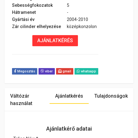
Sebességfokozatok
5
Hátramenet
-
Gyártási év
2004-2010
Zár cilinder elhelyezése
középkonzolon
AJÁNLATKÉRÉS
Megosztás
viber
gmail
whatsapp
Váltózár
Ajánlatkérés
Tulajdonságok
használat
Ajánlatkérő adatai