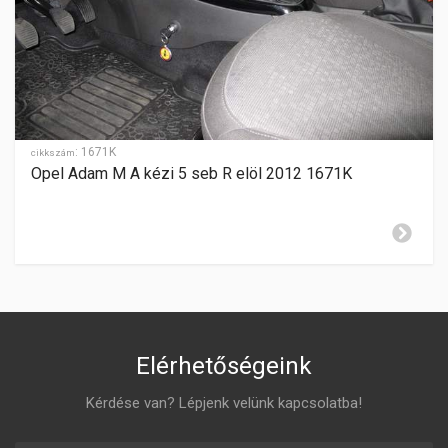
SEBESSÉGFOKOZATOK
5
HÁTRAMENET
-
GYÁRTÁSI ÉV
2004-2010
:
1671K
cikkszám
Opel Adam M A kézi 5 seb R elöl 2012 1671K
ZÁR CILINDER ELHELYEZÉSE
középkonzolon
Elérhetőségeink
Kérdése van? Lépjenk velünk kapcsolatba!