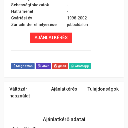
Sebességfokozatok
-
Hátramenet
-
Gyártási év
1998-2002
Zár cilinder elhelyezése
jobboldalon
AJÁNLATKÉRÉS
Megosztás
viber
gmail
whatsapp
Váltózár
Ajánlatkérés
Tulajdonságok
használat
Ajánlatkérő adatai