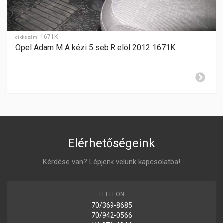
HÁTRAMENET
-
GYÁRTÁSI ÉV
1998-2002
:
1671K
cikkszám
Opel Adam M A kézi 5 seb R elöl 2012 1671K
ZÁR CILINDER ELHELYEZÉSE
jobboldalon
Elérhetőségeink
Kérdése van? Lépjenk velünk kapcsolatba!
TELEFON
70/369-8685
70/942-0566