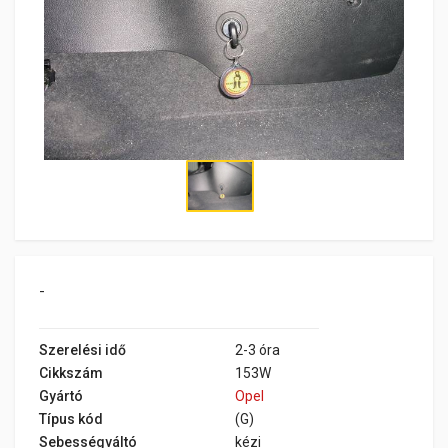
-
Szerelési idő
2-3 óra
Cikkszám
153W
Gyártó
Opel
Típus kód
(G)
Sebességváltó
kézi