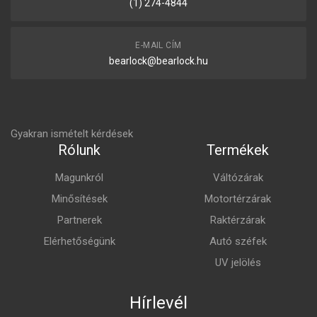
(1) 274-4844
E-MAIL CÍM
bearlock@bearlock.hu
Gyakran ismételt kérdések
Rólunk
Termékek
Magunkról
Váltózárak
Minősítések
Motortérzárak
Partnerek
Raktérzárak
Elérhetőségünk
Autó széfek
UV jelölés
Hírlevél