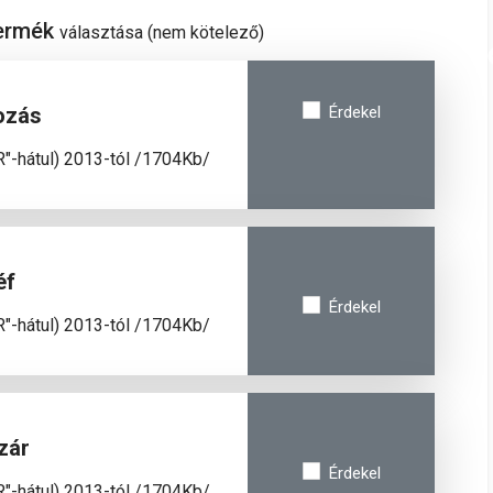
termék
választása (nem kötelező)
ozás
Érdekel
R"-hátul) 2013-tól /1704Kb/
éf
Érdekel
R"-hátul) 2013-tól /1704Kb/
zár
Érdekel
R"-hátul) 2013-tól /1704Kb/