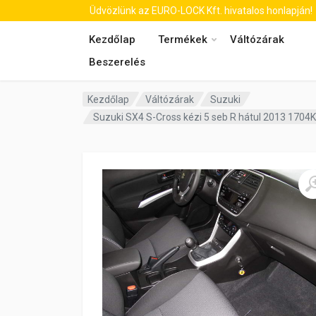
Üdvözlünk az EURO-LOCK Kft. hivatalos honlapján!
Kezdőlap
Termékek
Váltózárak
Beszerelés
Kezdőlap
Váltózárak
Suzuki
Suzuki SX4 S-Cross kézi 5 seb R hátul 2013 1704