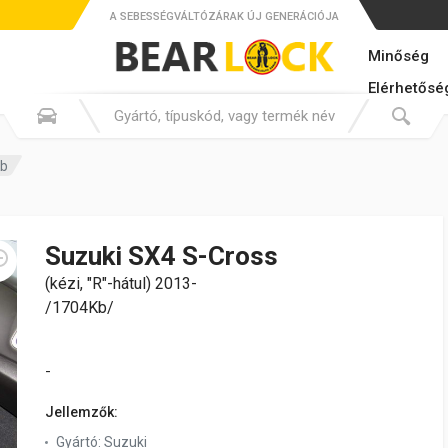
A SEBESSÉGVÁLTÓZÁRAK ÚJ GENERÁCIÓJA
Minőség
Elérhetősé
Kb
Suzuki SX4 S-Cross
(kézi, "R"-hátul) 2013-
/1704Kb/
-
Jellemzők:
Gyártó:
Suzuki