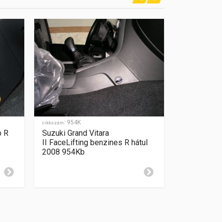
:
954K
:
1104
cikkszám
cikkszám
b R
Suzuki Grand Vitara
Suzuki Gran
II FaceLifting benzines R hátul
hátul dies
2008 954Kb