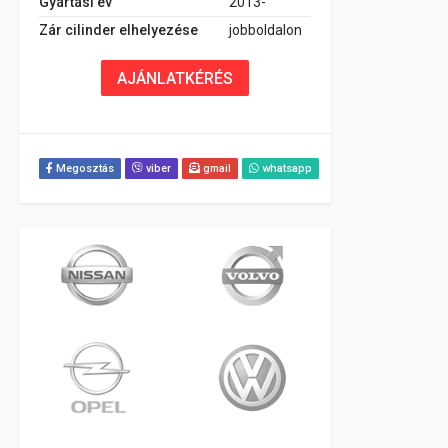
Gyártási év
2013-
Zár cilinder elhelyezése
jobboldalon
AJÁNLATKÉRÉS
Megosztás
viber
gmail
whatsapp