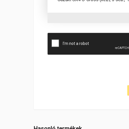
Suzuki SX4 S-Cross kézi 5 seb R hátul 2013 
Cikkszám
1704Kb
Hasonló termékek