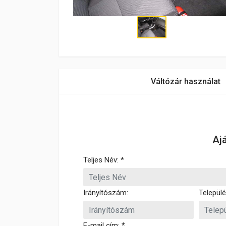
Váltózár használat
Aj
Teljes Név: *
Irányítószám:
Települé
E-mail cím: *