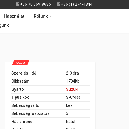
+36 70 369-8685
+36 (1) 274-4844
Használat
Rólunk
günk
AKCIÓ
Szerelési idő
2-3 óra
Cikkszám
1704Kb
Gyártó
Suzuki
Típus kód
S-Cross
Sebességváltó
kézi
Sebességfokozatok
5
Hátramenet
hátul