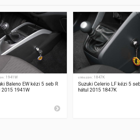
enciális
:
1941W
:
1847K
zám
cikkszám
ki Baleno EW kézi 5 seb R
Suzuki Celerio LF kézi 5 se
l 2015 1941W
hátul 2015 1847K