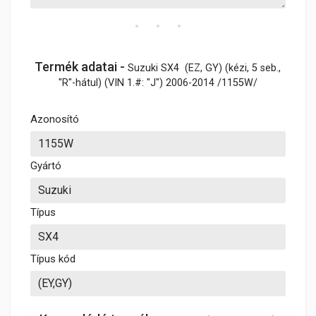
Termék adatai -
Suzuki SX4 (EZ, GY) (kézi, 5 seb.,
"R"-hátul) (VIN 1.#: "J") 2006-2014 /1155W/
Azonosító
Gyártó
Típus
Típus kód