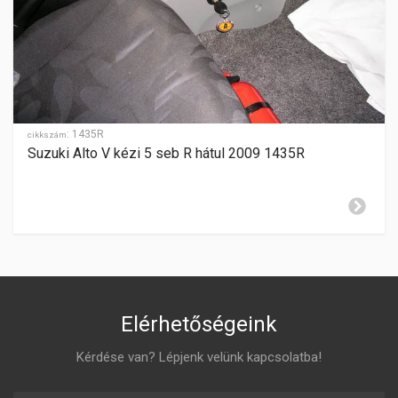
kézi
SEBESSÉGFOKOZATOK
5
HÁTRAMENET
hátul
:
1435R
GYÁRTÁSI ÉV
cikkszám
2006-2014
Suzuki Alto V kézi 5 seb R hátul 2009 1435R
ZÁR CILINDER ELHELYEZÉSE
középkonzolon
Elérhetőségeink
Kérdése van? Lépjenk velünk kapcsolatba!