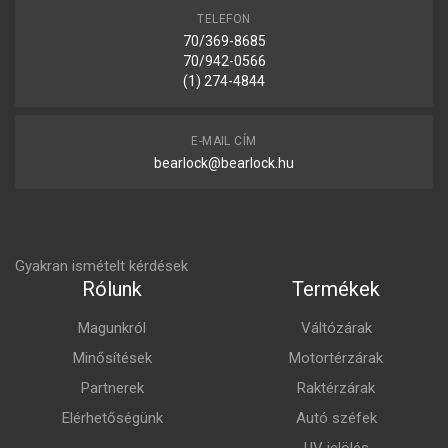
TELEFON
70/369-8685
70/942-0566
(1) 274-4844
E-MAIL CÍM
bearlock@bearlock.hu
Gyakran ismételt kérdések
Rólunk
Termékek
Magunkról
Váltózárak
Minősítések
Motortérzárak
Partnerek
Raktérzárak
Elérhetőségünk
Autó széfek