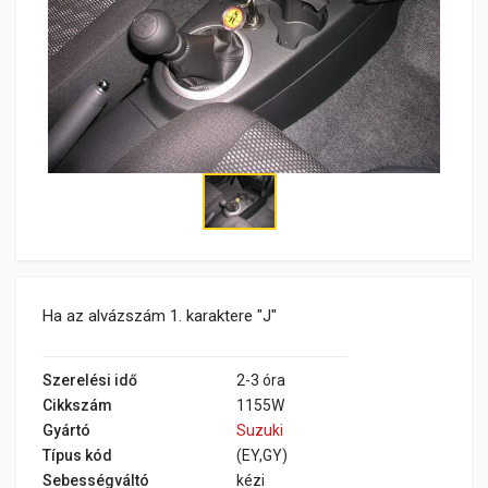
Ha az alvázszám 1. karaktere "J"
Szerelési idő
2-3 óra
Cikkszám
1155W
Gyártó
Suzuki
Típus kód
(EY,GY)
Sebességváltó
kézi