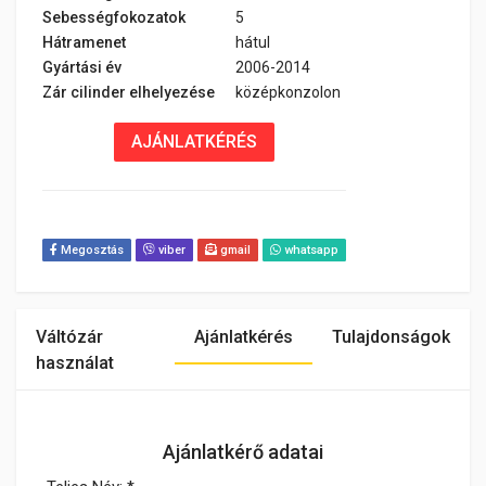
Sebességfokozatok
5
Hátramenet
hátul
Gyártási év
2006-2014
Zár cilinder elhelyezése
középkonzolon
AJÁNLATKÉRÉS
Megosztás
viber
gmail
whatsapp
Váltózár
Ajánlatkérés
Tulajdonságok
használat
Ajánlatkérő adatai