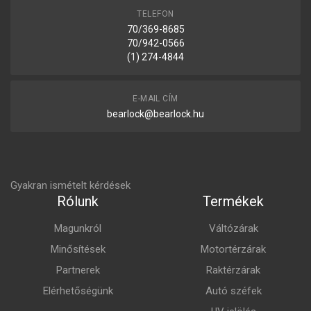
TELEFON
70/369-8685
70/942-0566
(1) 274-4844
E-MAIL CÍM
bearlock@bearlock.hu
Gyakran ismételt kérdések
Rólunk
Termékek
Magunkról
Váltózárak
Minősítések
Motortérzárak
Partnerek
Raktérzárak
Elérhetőségünk
Autó széfek