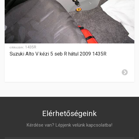
automata szekvenciális
SEBESSÉGFOKOZATOK
-
HÁTRAMENET
hátul
:
1435R
GYÁRTÁSI ÉV
cikkszám
2008-
Suzuki Alto V kézi 5 seb R hátul 2009 1435R
ZÁR CILINDER ELHELYEZÉSE
jobboldalon
Elérhetőségeink
Kérdése van? Lépjenk velünk kapcsolatba!