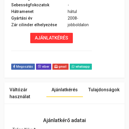
Sebességfokozatok
-
Hátramenet
hátul
Gyártási év
2008-
Zár cilinder elhelyezése
jobboldalon
AJÁNLATKÉRÉS
Megosztás
viber
gmail
whatsapp
Váltózár
Ajánlatkérés
Tulajdonságok
használat
Ajánlatkérő adatai