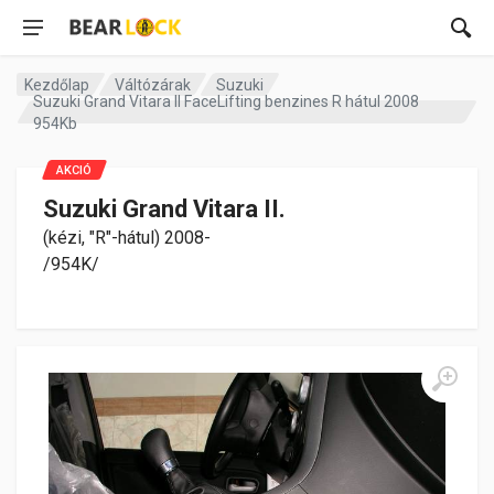
Kezdőlap
Váltózárak
Suzuki
Suzuki Grand Vitara II FaceLifting benzines R hátul 2008
954Kb
AKCIÓ
Suzuki Grand Vitara II.
(kézi, "R"-hátul) 2008-
/954K/