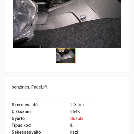
benzines, FaceLift
Szerelési idő
2-3 óra
Cikkszám
954K
Gyártó
Suzuki
Típus kód
II.
Sebességváltó
kézi