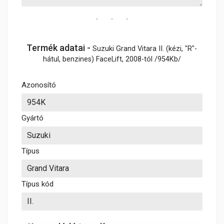
Termék adatai -
Suzuki Grand Vitara II. (kézi, "R"-
hátul, benzines) FaceLift, 2008-tól /954Kb/
Azonosító
Gyártó
Típus
Típus kód