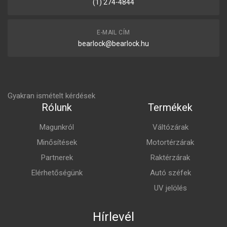
(1) 274-4844
E-MAIL CÍM
bearlock@bearlock.hu
Gyakran ismételt kérdések
Rólunk
Termékek
Magunkról
Váltózárak
Minősítések
Motortérzárak
Partnerek
Raktérzárak
Elérhetőségünk
Autó széfek
UV jelölés
Hírlevél