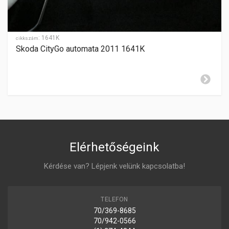
HÁTRAMENET
-
GYÁRTÁSI ÉV
2013-
:
1641K
cikkszám
Skoda CityGo automata 2011 1641K
ZÁR CILINDER ELHELYEZÉSE
középkonzolon
Elérhetőségeink
Kérdése van? Lépjenk velünk kapcsolatba!
TELEFON
70/369-8685
70/942-0566