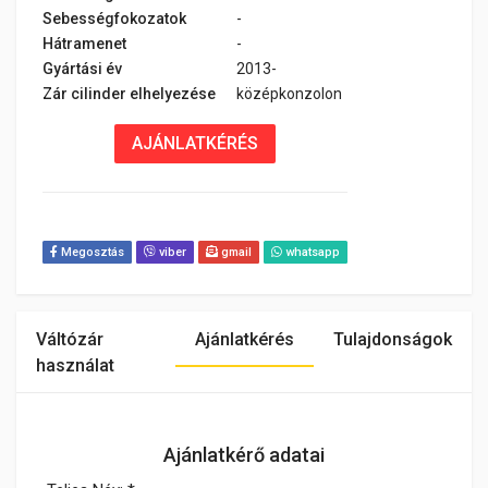
Sebességfokozatok
-
Hátramenet
-
Gyártási év
2013-
Zár cilinder elhelyezése
középkonzolon
AJÁNLATKÉRÉS
Megosztás
viber
gmail
whatsapp
Váltózár
Ajánlatkérés
Tulajdonságok
használat
Ajánlatkérő adatai