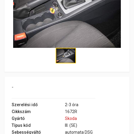
-
Szerelési idő
2-3 óra
Cikkszám
1672R
Gyártó
Skoda
Típus kód
III. (5E)
Sebességváltó
automata DSG