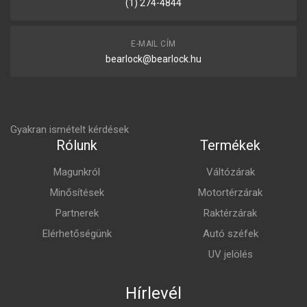
(1) 274-4844
E-MAIL CÍM
bearlock@bearlock.hu
Gyakran ismételt kérdések
Rólunk
Termékek
Magunkról
Váltózárak
Minősítések
Motortérzárak
Partnerek
Raktérzárak
Elérhetőségünk
Autó széfek
UV jelölés
Hírlevél