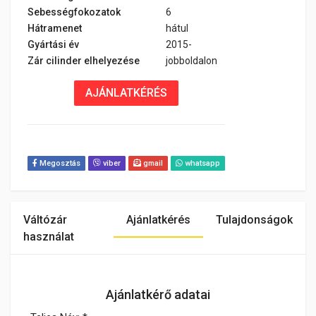
Sebességfokozatok
6
Hátramenet
hátul
Gyártási év
2015-
Zár cilinder elhelyezése
jobboldalon
AJÁNLATKÉRÉS
Megosztás
viber
gmail
whatsapp
Váltózár
Ajánlatkérés
Tulajdonságok
használat
Ajánlatkérő adatai