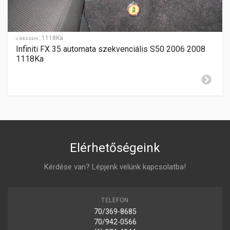
HÁTRAMENET
hátul
GYÁRTÁSI ÉV
2015-
:
1118Ka
cikkszám
Infiniti FX 35 automata szekvenciális S50 2006 2008
ZÁR CILINDER ELHELYEZÉSE
1118Ka
jobboldalon
Elérhetőségeink
Kérdése van? Lépjenk velünk kapcsolatba!
TELEFON
70/369-8685
70/942-0566