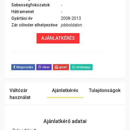
Sebességfokozatok
-
Hátramenet
-
Gyártási év
2008-2013
Zár cilinder elhelyezése
jobboldalon
AJÁNLATKÉRÉS
Megosztás
viber
gmail
whatsapp
Váltózár
Ajánlatkérés
Tulajdonságok
használat
Ajánlatkérő adatai