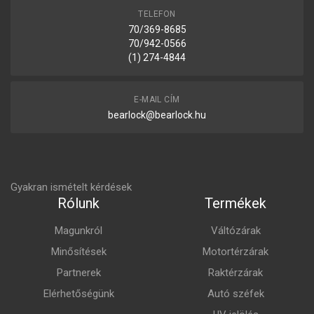
TELEFON
70/369-8685
70/942-0566
(1) 274-4844
E-MAIL CÍM
bearlock@bearlock.hu
Gyakran ismételt kérdések
Rólunk
Termékek
Magunkról
Váltózárak
Minősítések
Motortérzárak
Partnerek
Raktérzárak
Elérhetőségünk
Autó széfek