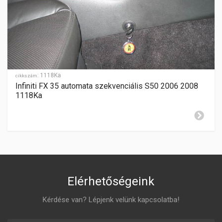
automata szekvenciális
SEBESSÉGFOKOZATOK
-
HÁTRAMENET
-
:
1118Ka
GYÁRTÁSI ÉV
cikkszám
2008-2013
Infiniti FX 35 automata szekvenciális S50 2006 2008
1118Ka
ZÁR CILINDER ELHELYEZÉSE
jobboldalon
Elérhetőségeink
Kérdése van? Lépjenk velünk kapcsolatba!