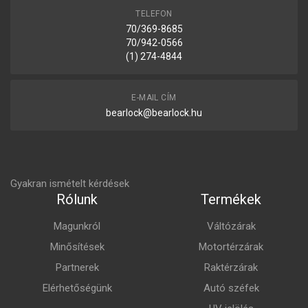
TELEFON
70/369-8685
70/942-0566
(1) 274-4844
E-MAIL CÍM
bearlock@bearlock.hu
Gyakran ismételt kérdések
Rólunk
Termékek
Magunkról
Váltózárak
Minősítések
Motortérzárak
Partnerek
Raktérzárak
Elérhetőségünk
Autó széfek