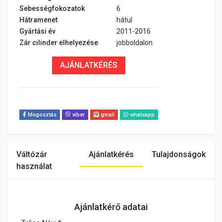
Sebességfokozatok
6
Hátramenet
hátul
Gyártási év
2011-2016
Zár cilinder elhelyezése
jobboldalon
AJÁNLATKÉRÉS
Megosztás
viber
gmail
whatsapp
Váltózár
Ajánlatkérés
Tulajdonságok
használat
Ajánlatkérő adatai