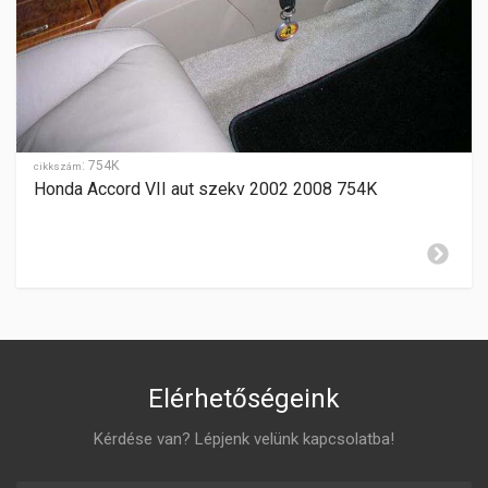
automata geartronic
SEBESSÉGFOKOZATOK
6
HÁTRAMENET
hátul
:
754K
GYÁRTÁSI ÉV
cikkszám
2011-2016
Honda Accord VII aut szekv 2002 2008 754K
ZÁR CILINDER ELHELYEZÉSE
jobboldalon
Elérhetőségeink
Kérdése van? Lépjenk velünk kapcsolatba!