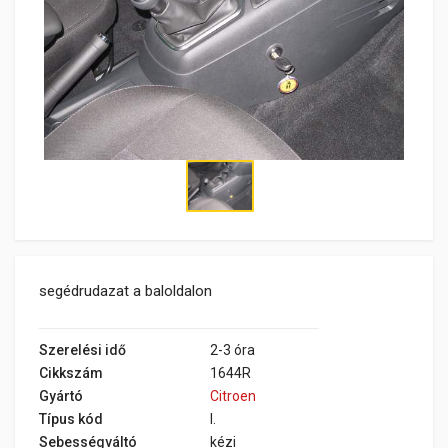
segédrudazat a baloldalon
Szerelési idő
2-3 óra
Cikkszám
1644R
Gyártó
Citroen
Típus kód
I.
Sebességváltó
kézi