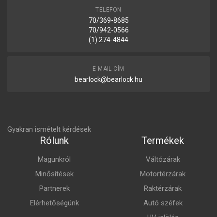
TELEFON
70/369-8685
70/942-0566
(1) 274-4844
E-MAIL CÍM
bearlock@bearlock.hu
Gyakran ismételt kérdések
Rólunk
Termékek
Magunkról
Váltózárak
Minősítések
Motortérzárak
Partnerek
Raktérzárak
Elérhetőségünk
Autó széfek