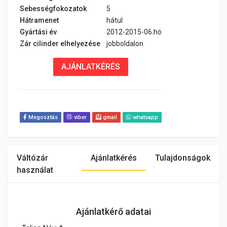
Sebességfokozatok
5
Hátramenet
hátul
Gyártási év
2012-2015-06.hó
Zár cilinder elhelyezése
jobboldalon
AJÁNLATKÉRÉS
Megosztás
viber
gmail
whatsapp
Váltózár
Ajánlatkérés
Tulajdonságok
használat
Ajánlatkérő adatai