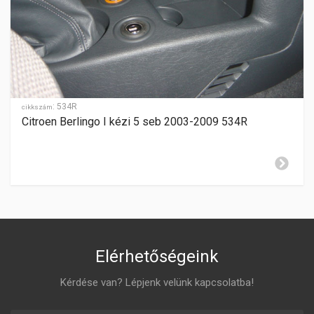
SEBESSÉGFOKOZATOK
5
HÁTRAMENET
hátul
GYÁRTÁSI ÉV
2012-2015-06.hó
:
534R
cikkszám
Citroen Berlingo I kézi 5 seb 2003-2009 534R
ZÁR CILINDER ELHELYEZÉSE
jobboldalon
Elérhetőségeink
Kérdése van? Lépjenk velünk kapcsolatba!