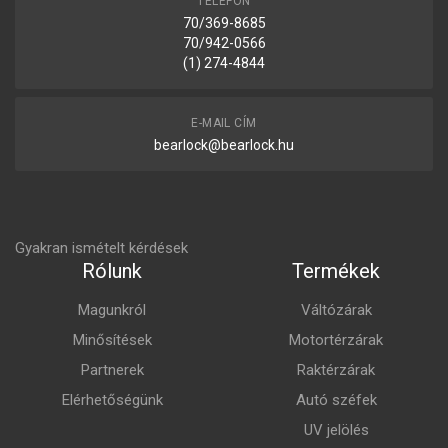
TELEFON
70/369-8685
70/942-0566
(1) 274-4844
E-MAIL CÍM
bearlock@bearlock.hu
Gyakran ismételt kérdések
Rólunk
Termékek
Magunkról
Váltózárak
Minősítések
Motortérzárak
Partnerek
Raktérzárak
Elérhetőségünk
Autó széfek
UV jelölés