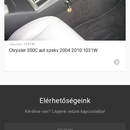
SEBESSÉGFOKOZATOK
-
HÁTRAMENET
-
GYÁRTÁSI ÉV
2008-2016
:
1031W
cikkszám
Chrysler 300C aut szekv 2004 2010 1031W
ZÁR CILINDER ELHELYEZÉSE
baloldalon
Elérhetőségeink
Kérdése van? Lépjenk velünk kapcsolatba!