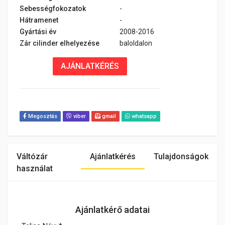
Sebességfokozatok
-
Hátramenet
-
Gyártási év
2008-2016
Zár cilinder elhelyezése
baloldalon
AJÁNLATKÉRÉS
Megosztás
viber
gmail
whatsapp
Váltózár
Ajánlatkérés
Tulajdonságok
használat
Ajánlatkérő adatai