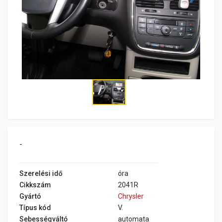
-
Szerelési idő
óra
Cikkszám
2041R
Gyártó
Chrysler
Típus kód
V.
Sebességváltó
automata