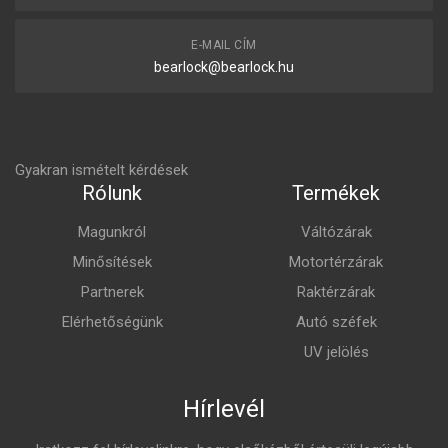
E-MAIL CÍM
bearlock@bearlock.hu
Gyakran ismételt kérdések
Rólunk
Termékek
Magunkról
Váltózárak
Minősítések
Motortérzárak
Partnerek
Raktérzárak
Elérhetőségünk
Autó széfek
UV jelölés
Hírlevél