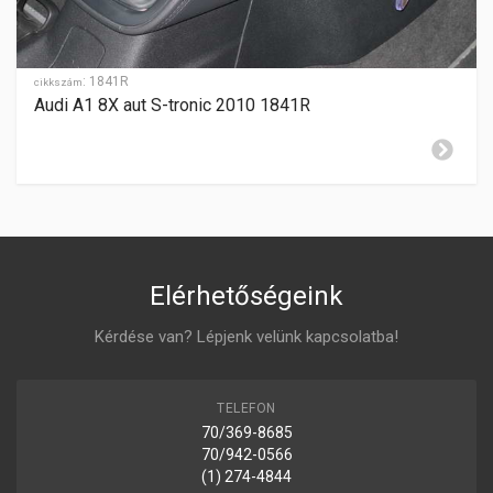
HÁTRAMENET
elöl
GYÁRTÁSI ÉV
2012-
:
1841R
cikkszám
Audi A1 8X aut S-tronic 2010 1841R
ZÁR CILINDER ELHELYEZÉSE
jobboldalon
Elérhetőségeink
Kérdése van? Lépjenk velünk kapcsolatba!
TELEFON
70/369-8685
70/942-0566
(1) 274-4844