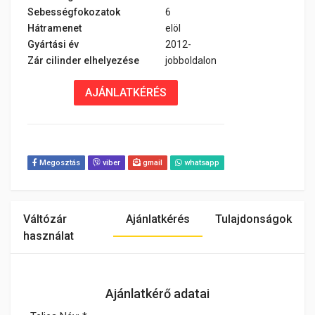
Sebességfokozatok
6
Hátramenet
elöl
Gyártási év
2012-
Zár cilinder elhelyezése
jobboldalon
AJÁNLATKÉRÉS
Megosztás
viber
gmail
whatsapp
Váltózár
Ajánlatkérés
Tulajdonságok
használat
Ajánlatkérő adatai