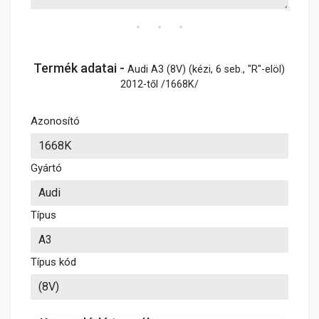
Termék adatai -
Audi A3 (8V) (kézi, 6 seb., "R"-elöl)
2012-től /1668K/
Azonosító
Gyártó
Típus
Típus kód